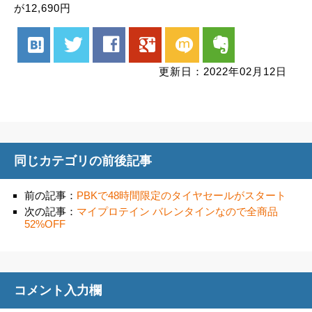
が12,690円
hatenabookmark
twitter
facebook
google
mixi
evernote
更新日：2022年02月12日
同じカテゴリの前後記事
前の記事：
PBKで48時間限定のタイヤセールがスタート
次の記事：
マイプロテイン バレンタインなので全商品
52%OFF
コメント入力欄