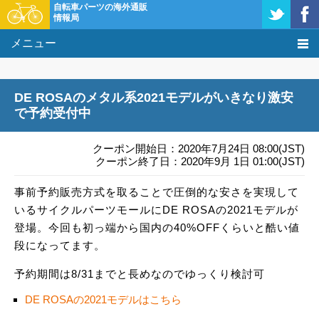
自転車パーツの海外通販
情報局
メニュー
価格比較
DE ROSAのメタル系2021モデルがいきなり激安
タレコミ掲示板
で予約受付中
基礎知識
クーポン開始日：2020年7月24日 08:00(JST)
クーポン終了日：2020年9月 1日 01:00(JST)
購入方法
事前予約販売方式を取ることで圧倒的な安さを実現して
いるサイクルパーツモールにDE ROSAの2021モデルが
クーポン＆セール
登場。今回も初っ端から国内の40%OFFくらいと酷い値
段になってます。
激安情報
予約期間は8/31までと長めなのでゆっくり検討可
DE ROSAの2021モデルはこちら