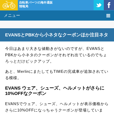
自転車パーツの海外通販
情報局
メニュー
価格比較
EVANSとPBKから小ネタなクーポンほか注目ネタ
タレコミ掲示板
今日はあまり大きな値動きがないのですが、EVANSと
基礎知識
PBKから小ネタのクーポンがそれぞれ出ているのでちょ
ろっとだけピックアップ。
購入方法
あと、MerlinにまたしてもTIMEの完成車が追加されてい
クーポン＆セール
る模様。
EVANS ウェア、シューズ、ヘルメットがさらに
激安情報
10%OFFなクーポン
EVANSでウェア、シューズ、ヘルメットが表示価格から
さらに10%OFFになっちゃうクーポンが登場していま