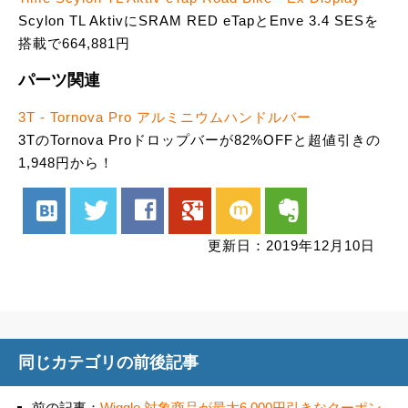
Scylon TL AktivにSRAM RED eTapとEnve 3.4 SESを
搭載で664,881円
パーツ関連
3T - Tornova Pro アルミニウムハンドルバー
3TのTornova Proドロップバーが82%OFFと超値引きの
1,948円から！
hatenabookmark
twitter
facebook
google
mixi
evernote
更新日：2019年12月10日
同じカテゴリの前後記事
前の記事：
Wiggle 対象商品が最大6,000円引きなクーポン