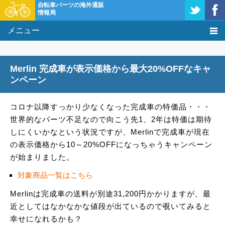
自転車パーツの海外通販
情報局
メニュー
価格比較
Merlin 完成車が表示価格から最大20%OFFなキャ
タレコミ掲示板
ンペーン
基礎知識
コロナ以降すっかり少なくなった完成車の特価品・・・
世界的なパーツ不足なので向こう先1、2年は特価は期待
購入方法
しにくいかなという状況ですが、Merlinで完成車が現在
の表示価格から10～20%OFFになっちゃうキャンペーン
クーポン＆セール
が始まりました。
激安情報
対象商品一覧はこちら
Merlinは完成車の送料が別途31,200円かかりますが、最
近としてはなかなかな値段が出ているので覗いてみると
幸せになれるかも？