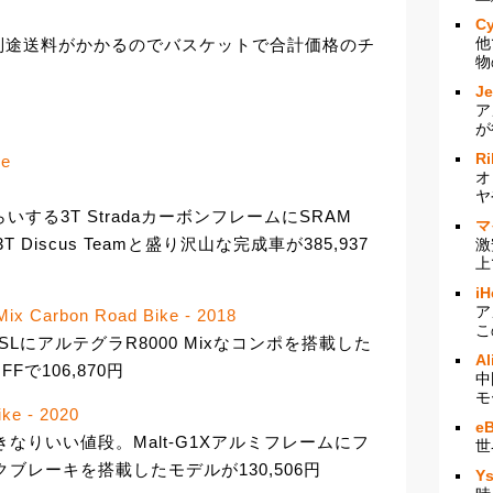
Cy
他
別途送料がかかるのでバスケットで合計価格のチ
物
J
ア
が
Ri
ke
オ
ヤ
する3T StradaカーボンフレームにSRAM
マ
3T Discus Teamと盛り沢山な完成車が385,937
激
上
iH
ア
 Mix Carbon Road Bike - 2018
こ
te SLにアルテグラR8000 Mixなコンポを搭載した
Al
で106,870円
中
モ
ike - 2020
e
きなりいい値段。Malt-G1Xアルミフレームにフ
世
クブレーキを搭載したモデルが130,506円
Y