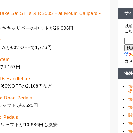
サイ
ake Set STI's & RS505 Flat Mount Calipers -
以前
ーキキャリパーのセットが26,006円
こち
m
Bステムが60%OFFで1,776円
Stem
カス
で4,157円
海外
TB Handlebars
が60%OFFの2,108円など
海
礎
le Road Pedals
海
リシャフトが6,525円
海
関
d Pedals
海
ロモリシャフトが10,686円も激安
海