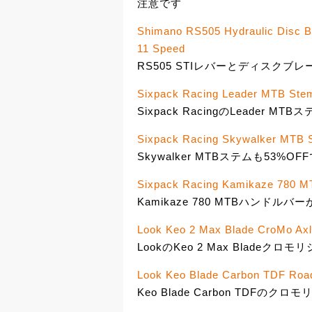
注意です
Shimano RS505 Hydraulic Disc Br
11 Speed
RS505 STIレバーとディスクブレ
Sixpack Racing Leader MTB Ste
Sixpack RacingのLeader MT
Sixpack Racing Skywalker MTB 
Skywalker MTBステムも53%OFF
Sixpack Racing Kamikaze 780 M
Kamikaze 780 MTBハンドルバー
Look Keo 2 Max Blade CroMo Ax
LookのKeo 2 Max Bladeクロモ
Look Keo Blade Carbon TDF Roa
Keo Blade Carbon TDFのク