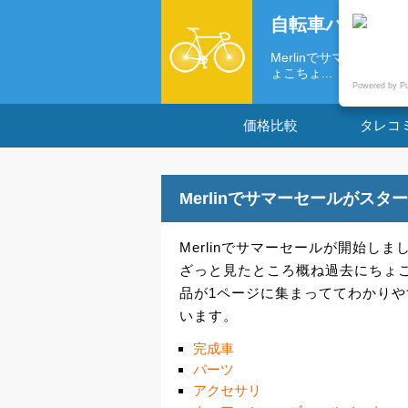
自転車パーツの
Merlinでサマーセー
ょこちょ...
Powered by P
価格比較
タレコ
Merlinでサマーセールがスタ
Merlinでサマーセールが開始しま
ざっと見たところ概ね過去にちょ
品が1ページに集まっててわかり
います。
完成車
パーツ
アクセサリ