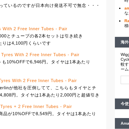
時
入っているのですが日本向け発送不可で無念・・・
am
な
R
積
 With 2 Free Inner Tubes - Pair
000とチューブの各2本セットは引き続き
海外
あたりは4,100円くらいです
Wigg
 Tyres With 2 Free Inner Tubes - Pair
Cy
トも10%OFFで6,946円。タイヤは1本あたり
較す
ーム
Tyres With 2 Free Inner Tubes - Pair
ーはMerlinが他社を圧倒してて、こちらもタイヤとチ
4,808円。タイヤは1本あたり2,000円と超値引き
今使
Tyres + 2 Free Inner Tubes - Pair
ト商品が10%OFFで8,549円。タイヤは1本あたり
Am