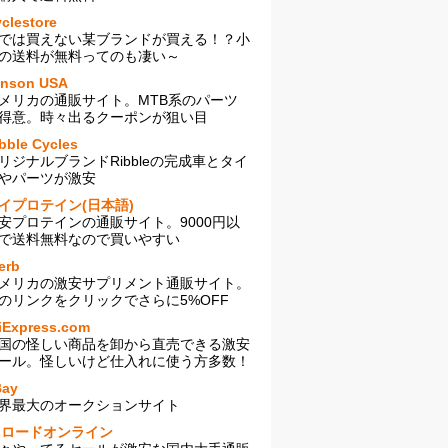
clestore
では買えない某ブランドが買える！？小
の送料が無料ってのも凄い～
enson USA
メリカの通販サイト。MTB系のパーツ
得意。時々出るクーポンが狙い目
bble Cycles
リジナルブランドRibbleの完成車とタイ
やパーツが激安
イプロテイン(日本語)
安プロテインの通販サイト。9000円以
で送料無料なので買いやすい
erb
メリカの激安サプリメント通販サイト。
のリンクをクリックでさらに5%OFF
iExpress.com
国の怪しい商品を卸から直売できる激安
ール。怪しいけど仕入れに使う方多数！
Bay
界最大のオークションサイト
sロードオンライン