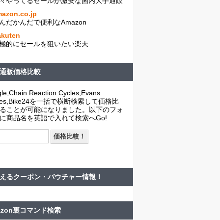
々やってるセールが激安な国内大手通販
azon.co.jp
んだかんだで便利なAmazon
akuten
極的にセールを狙いたい楽天
通販価格比較
le,Chain Reaction Cycles,Evans
cles,Bike24を一括で横断検索して価格比
ることが可能になりました。以下のフォ
に商品名を英語で入れて検索へGo!
えるクーポン・バウチャー情報！
azon裏コマンド検索