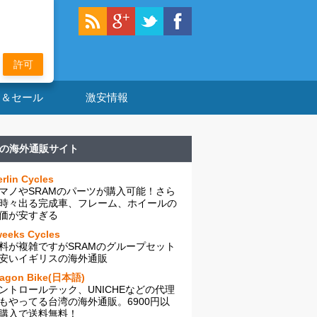
許可
ン＆セール
激安情報
の海外通販サイト
rlin Cycles
マノやSRAMのパーツが購入可能！さら
時々出る完成車、フレーム、ホイールの
価が安すぎる
eeks Cycles
料が複雑ですがSRAMのグループセット
安いイギリスの海外通販
ragon Bike(日本語)
ントロールテック、UNICHEなどの代理
もやってる台湾の海外通販。6900円以
購入で送料無料！