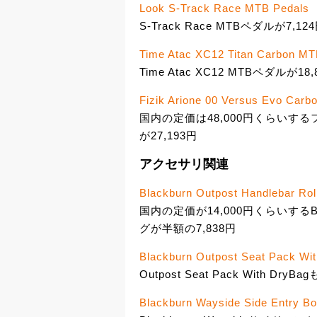
Look S-Track Race MTB Pedals
S-Track Race MTBペダルが
Time Atac XC12 Titan Carbon MT
Time Atac XC12 MTBペダル
Fizik Arione 00 Versus Evo Carb
国内の定価は48,000円くらいするフィジ
が27,193円
アクセサリ関連
Blackburn Outpost Handlebar Rol
国内の定価が14,000円くらいするBlack
グが半額の7,838円
Blackburn Outpost Seat Pack Wi
Outpost Seat Pack With Dr
Blackburn Wayside Side Entry Bo