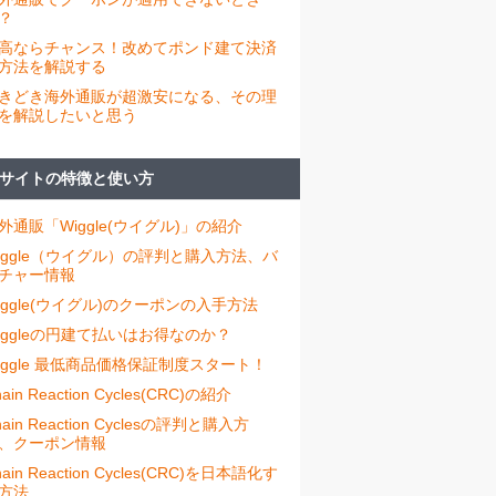
？
高ならチャンス！改めてポンド建て決済
方法を解説する
きどき海外通販が超激安になる、その理
を解説したいと思う
サイトの特徴と使い方
外通販「Wiggle(ウイグル)」の紹介
iggle（ウイグル）の評判と購入方法、バ
チャー情報
iggle(ウイグル)のクーポンの入手方法
iggleの円建て払いはお得なのか？
iggle 最低商品価格保証制度スタート！
ain Reaction Cycles(CRC)の紹介
hain Reaction Cyclesの評判と購入方
、クーポン情報
hain Reaction Cycles(CRC)を日本語化す
方法