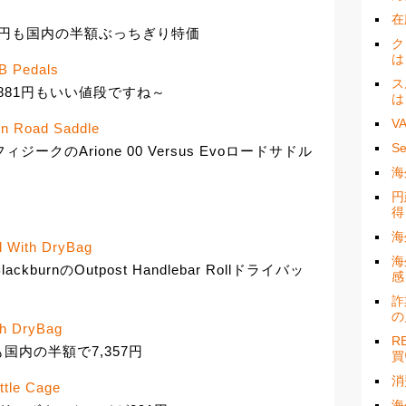
在
7,124円も国内の半額ぶっちぎり特価
ク
は
B Pedals
ス
が18,881円もいい値段ですね～
は
V
on Road Saddle
S
ークのArione 00 Versus Evoロードサドル
海
円
得
海
l With DryBag
海
burnのOutpost Handlebar Rollドライバッ
感
詐
の
th DryBag
R
yBagも国内の半額で7,357円
買
消
ttle Cage
海