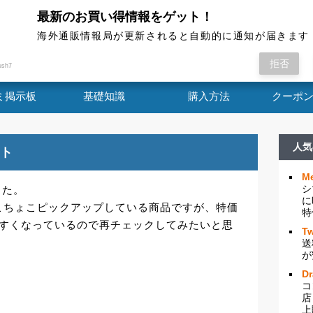
最新のお買い得情報をゲット！
海外通販情報局
海外通販情報局が更新されると自動的に通知が届きます
ルが開始しました。 ざっと見たところ概ね過去にち
拒否
ush7
ミ掲示板
基礎知識
購入方法
クーポ
人気
ート
Me
シ
した。
に
こちょこピックアップしている商品ですが、特価
特
やすくなっているので再チェックしてみたいと思
Tw
送
が
D
コ
店
上