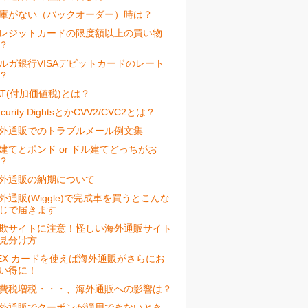
庫がない（バックオーダー）時は？
レジットカードの限度額以上の買い物
？
ルガ銀行VISAデビットカードのレート
？
AT(付加価値税)とは？
ecurity DightsとかCVV2/CVC2とは？
外通販でのトラブルメール例文集
建てとポンド or ドル建てどっちがお
？
外通販の納期について
外通販(Wiggle)で完成車を買うとこんな
じで届きます
欺サイトに注意！怪しい海外通販サイト
見分け方
EX カードを使えば海外通販がさらにお
い得に！
費税増税・・・、海外通販への影響は？
外通販でクーポンが適用できないとき