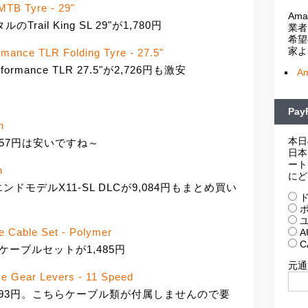
 MTB Tyre - 29"
Am
il King SL 29"が1,780円
業者
希望
家よ
mance TLR Folding Tyre - 27.5"
formance TLR 27.5"が2,726円も激安
A
Pa
n
本日
3,557円は安いですね～
日本
ート
n
にど
モデルX11-SL DLCが9,084円もまとめ買い
ド
ポ
ユ
e Cable Set - Polymer
A
C
ケーブルセットが1,485円
元通
e Gear Levers - 11 Speed
が27,193円。こちらケーブル類が付属しませんので要