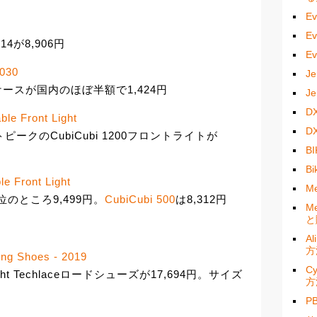
E
E
 14が8,906円
E
1030
J
ケースが国内のほぼ半額で1,424円
J
D
le Front Light
D
ピークのCubiCubi 1200フロントライトが
B
B
e Front Light
M
0円位のところ9,499円。
CubiCubi 500
は8,312円
M
と
A
方
ing Shoes - 2019
C
ht Techlaceロードシューズが17,694円。サイズ
方
P