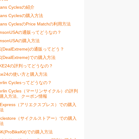
vans Cyclesの紹介
vans Cyclesの購入方法
vans CyclesのPrice Matchの利用方法
ensonUSAの通販ってどうなの？
ensonUSAの購入方法
X(DealExtreme)の通販ってどう？
X(DealExtreme)での購入方法
IKE24の評判ってどうなの？
ike24の使い方と購入方法
erlin Cyclesってどうなの？
erlin Cycles（マーリンサイクル）の評判
購入方法、クーポン情報
liExpress（アリエクスプレス）での購入
法
yclestore（サイクルストアー）での購入
法
BK(ProBikeKit)での購入方法