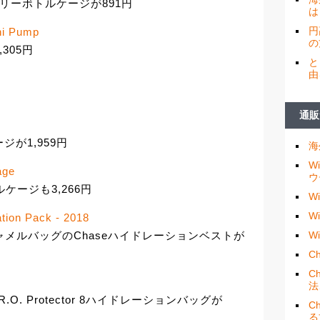
エントリーボトルケージが891円
は
円
ni Pump
の
305円
と
由
通販
ジが1,959円
海
W
age
ウ
ケージも3,266円
W
W
tion Pack - 2018
W
キャメルバッグのChaseハイドレーションベストが
Ch
C
法
O. Protector 8ハイドレーションバッグが
C
る