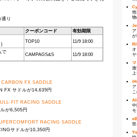
Cy
他
物
の通り
J
クーポンコード
有効期限
ア
が
TOP10
11/9 18:00
)
Ri
オ
入で
CAMPAGS&S
11/9 18:00
ヤ
マ
激
上
iH
T CARBON FX SADDLE
ア
 FX サドルが14,639円
こ
Al
ULL-FIT RACING SADDLE
中
ドルが6,505円
モ
e
SUPERCOMFORT RACING SADDLE
世
CINGサドルが10,350円
Y