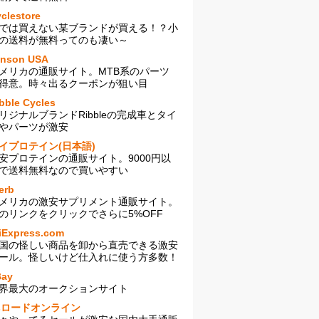
clestore
では買えない某ブランドが買える！？小
の送料が無料ってのも凄い～
enson USA
メリカの通販サイト。MTB系のパーツ
得意。時々出るクーポンが狙い目
bble Cycles
リジナルブランドRibbleの完成車とタイ
やパーツが激安
イプロテイン(日本語)
安プロテインの通販サイト。9000円以
で送料無料なので買いやすい
erb
メリカの激安サプリメント通販サイト。
のリンクをクリックでさらに5%OFF
iExpress.com
国の怪しい商品を卸から直売できる激安
ール。怪しいけど仕入れに使う方多数！
Bay
界最大のオークションサイト
sロードオンライン