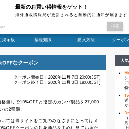
最新のお買い得情報をゲット！
海外通販情報局
海外通販情報局が更新されると自動的に通知が届きます
ンが登場。 今回は、おすすめ商品が最低購入価
拒否
ush7
ミ掲示板
基礎知識
購入方法
クーポ
人気
%OFFなクーポン
Me
クーポン開始日：2020年11月 7日 20:00(JST)
シ
クーポン終了日：2020年11月 9日 18:00(JST)
に
特
Tw
送
無しで10%OFFと指定のカンパ製品を27,000
が
ポンの2種類。
D
コ
ついては当サイトをご覧のみなさまにとってはメ
店
0%OFFクーポンの対象商品を中心に見ていきた
上