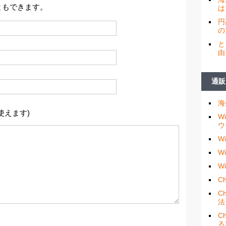
ともできます。
は
円
の
と
由
通販
海
使えます)
W
ウ
W
W
W
Ch
C
法
C
る