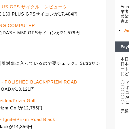
Am
0 PLUS GPS サイクルコンピュータ
業者
0 PLUS GPSサイコンが17,404円
希望
家よ
ING COMPUTER
A
DASH M50 GPSサイコンが21,579円
Pa
本日
引対象に入っているので要チェック。Sutroサン
日本
ート
にど
- POLISHED BLACK/PRIZM ROAD
ド
ポ
ROADが13,121円
ユ
A
eidon/Prizm Golf
C
rizm Golfが12,795円
元通
- Ignite/Prizm Road Black
 Blackが14,856円