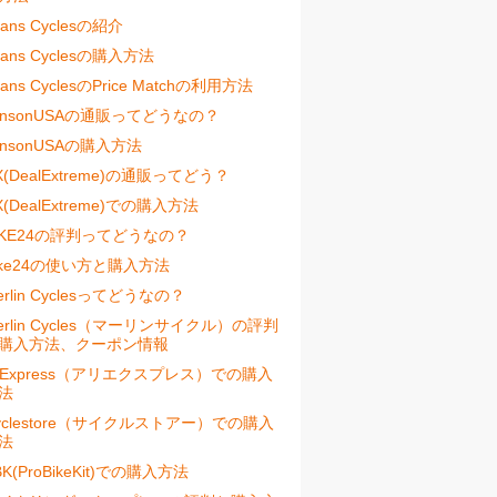
vans Cyclesの紹介
vans Cyclesの購入方法
vans CyclesのPrice Matchの利用方法
ensonUSAの通販ってどうなの？
ensonUSAの購入方法
X(DealExtreme)の通販ってどう？
X(DealExtreme)での購入方法
IKE24の評判ってどうなの？
ike24の使い方と購入方法
erlin Cyclesってどうなの？
erlin Cycles（マーリンサイクル）の評判
購入方法、クーポン情報
liExpress（アリエクスプレス）での購入
法
yclestore（サイクルストアー）での購入
法
BK(ProBikeKit)での購入方法