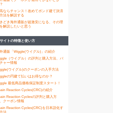
？
高ならチャンス！改めてポンド建て決済
方法を解説する
きどき海外通販が超激安になる、その理
を解説したいと思う
サイトの特徴と使い方
外通販「Wiggle(ウイグル)」の紹介
iggle（ウイグル）の評判と購入方法、バ
チャー情報
iggle(ウイグル)のクーポンの入手方法
iggleの円建て払いはお得なのか？
iggle 最低商品価格保証制度スタート！
ain Reaction Cycles(CRC)の紹介
hain Reaction Cyclesの評判と購入方
、クーポン情報
hain Reaction Cycles(CRC)を日本語化す
方法