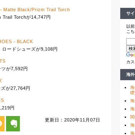
- Matte Black/Prizm Trail Torch
サイ
m Trail Torchが14,747円
以前
こち
HOES - BLACK
X ロードシューズが9,108円
TS
カス
ツが7,592円
海外
ズ
海
ズが27,764円
礎
ES
海
219円
海
関
更新日：2020年11月07日
i
evernote
海
海