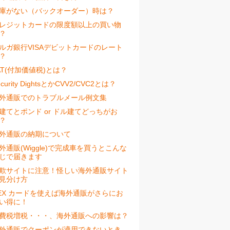
庫がない（バックオーダー）時は？
レジットカードの限度額以上の買い物
？
ルガ銀行VISAデビットカードのレート
？
AT(付加価値税)とは？
ecurity DightsとかCVV2/CVC2とは？
外通販でのトラブルメール例文集
建てとポンド or ドル建てどっちがお
？
外通販の納期について
外通販(Wiggle)で完成車を買うとこんな
じで届きます
欺サイトに注意！怪しい海外通販サイト
見分け方
EX カードを使えば海外通販がさらにお
い得に！
費税増税・・・、海外通販への影響は？
外通販でクーポンが適用できないとき