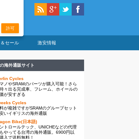
許可
ン＆セール
激安情報
の海外通販サイト
rlin Cycles
マノやSRAMのパーツが購入可能！さら
時々出る完成車、フレーム、ホイールの
価が安すぎる
eeks Cycles
料が複雑ですがSRAMのグループセット
安いイギリスの海外通販
ragon Bike(日本語)
ントロールテック、UNICHEなどの代理
もやってる台湾の海外通販。6900円以
購入で送料無料！