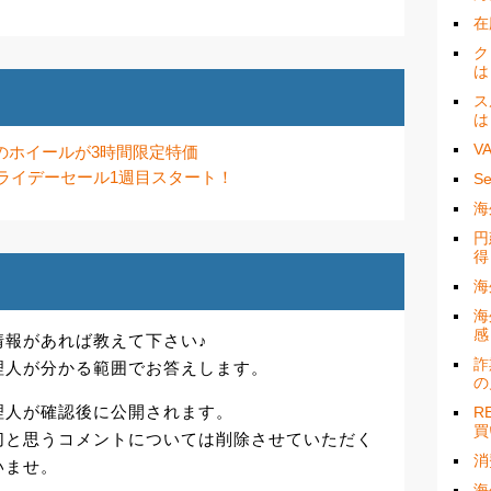
在
ク
は
ス
は
V
ドのホイールが3時間限定特価
ックフライデーセール1週目スタート！
S
海
円
得
海
海
感
情報があれば教えて下さい♪
詐
理人が分かる範囲でお答えします。
の
理人が確認後に公開されます。
R
買
切と思うコメントについては削除させていただく
消
いませ。
海