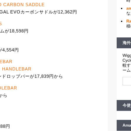
時
O CARBON SADDLE
am
GAL EVOカーボンサドルが12,362円
な
R
S
積
ムが18,598円
海外
4,554円
Wigg
Cy
LEBAR
較す
N HANDLEBAR
ーム
ンドロップバーが17,839円から
DLEBAR
円から
今使
Am
88円