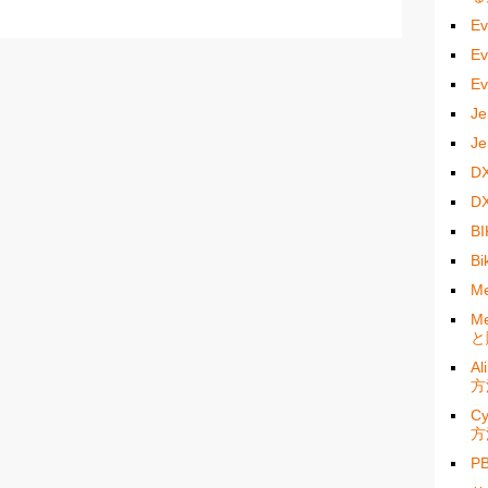
E
E
E
J
J
D
D
B
B
M
M
と
A
方
C
方
P