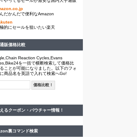
々やってるセールが激安な国内大手通販
azon.co.jp
んだかんだで便利なAmazon
akuten
極的にセールを狙いたい楽天
通販価格比較
le,Chain Reaction Cycles,Evans
cles,Bike24を一括で横断検索して価格比
ることが可能になりました。以下のフォ
に商品名を英語で入れて検索へGo!
えるクーポン・バウチャー情報！
azon裏コマンド検索