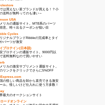
clestore
では買えない某ブランドが買える！？小
の送料が無料ってのも凄い～
enson USA
メリカの通販サイト。MTB系のパーツ
得意。時々出るクーポンが狙い目
bble Cycles
リジナルブランドRibbleの完成車とタイ
やパーツが激安
イプロテイン(日本語)
安プロテインの通販サイト。9000円以
で送料無料なので買いやすい
erb
メリカの激安サプリメント通販サイト。
のリンクをクリックでさらに5%OFF
iExpress.com
国の怪しい商品を卸から直売できる激安
ール。怪しいけど仕入れに使う方多数！
Bay
界最大のオークションサイト
sロードオンライン