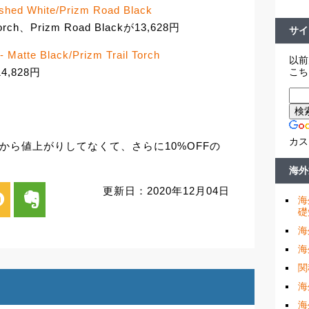
ished White/Prizm Road Black
 Torch、Prizm Road Blackが13,628円
サイ
- Matte Black/Prizm Trail Torch
以前
こち
が14,828円
カス
F価格から値上がりしてなくて、さらに10%OFFの
海外
更新日：2020年12月04日
i
evernote
海
礎
海
海
関
海
海