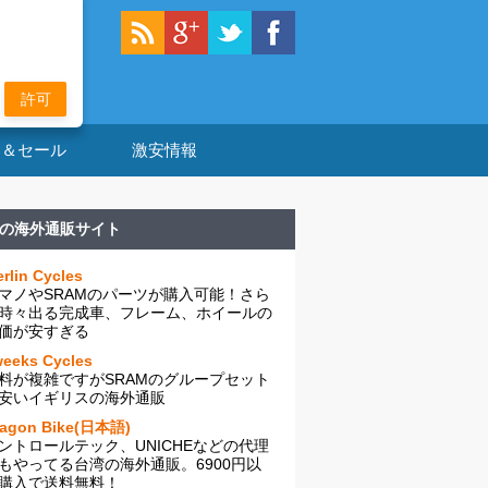
許可
ン＆セール
激安情報
の海外通販サイト
rlin Cycles
マノやSRAMのパーツが購入可能！さら
時々出る完成車、フレーム、ホイールの
価が安すぎる
eeks Cycles
料が複雑ですがSRAMのグループセット
安いイギリスの海外通販
ragon Bike(日本語)
ントロールテック、UNICHEなどの代理
もやってる台湾の海外通販。6900円以
購入で送料無料！