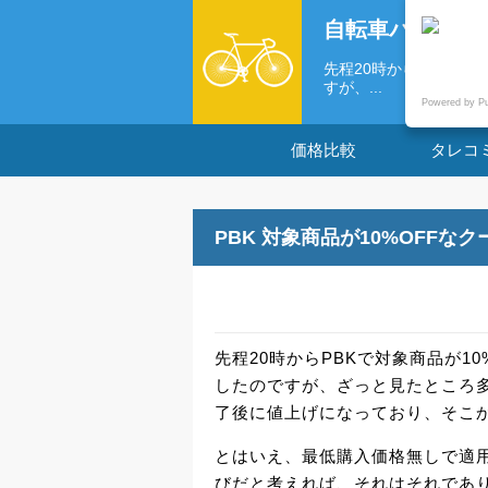
自転車パーツの
先程20時からPBKで対
すが、...
Powered by P
価格比較
タレコ
PBK 対象商品が10%OFFなク
先程20時からPBKで対象商品が1
したのですが、ざっと見たところ
了後に値上げになっており、そこか
とはいえ、最低購入価格無しで適
びだと考えれば、それはそれであ