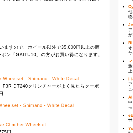
Cy
他
物
J
ア
が
Ri
ていますので、ホイール以外で35,000円以上の商
オ
ヤ
ポン「GAITU10」の方がお買い得になります。
マ
激
上
 Wheelset - Shimano - White Decal
iH
ア
F3R DT240クリンチャーがよく見たらクーポ
こ
7円
Al
中
heelset - Shimano - White Decal
モ
e
世
ke Clincher Wheelset
Y
775円