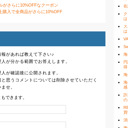
イールがさらに10%OFFなクーポン
在
00円以上購入で全商品がさらに10%OFF
ク
は
ス
は
V
S
情報があれば教えて下さい♪
海
理人が分かる範囲でお答えします。
円
得
理人が確認後に公開されます。
海
切と思うコメントについては削除させていただく
海
いませ。
感
詐
ともできます。
の
R
買
消
海