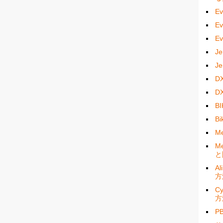
E
E
E
J
J
D
D
B
B
M
M
と
A
方
C
方
P