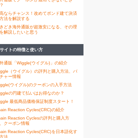
？
高ならチャンス！改めてポンド建て決済
方法を解説する
きどき海外通販が超激安になる、その理
を解説したいと思う
サイトの特徴と使い方
外通販「Wiggle(ウイグル)」の紹介
iggle（ウイグル）の評判と購入方法、バ
チャー情報
iggle(ウイグル)のクーポンの入手方法
iggleの円建て払いはお得なのか？
iggle 最低商品価格保証制度スタート！
ain Reaction Cycles(CRC)の紹介
hain Reaction Cyclesの評判と購入方
、クーポン情報
hain Reaction Cycles(CRC)を日本語化す
方法