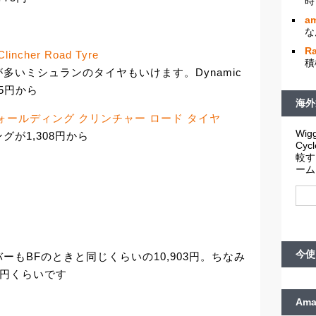
時
am
な
R
Clincher Road Tyre
積
多いミシュランのタイヤもいけます。Dynamic
35円から
海外
RT フォールディング クリンチャー ロード タイヤ
Wigg
ングが1,308円から
Cy
較す
ーム
今使
プバーもBFのときと同じくらいの10,903円。ちなみ
91円くらいです
Am