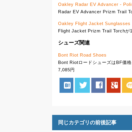
Oakley Radar EV Advancer - Pol
Radar EV Advancer Prizm Trail
Oakley Flight Jacket Sunglasses 
Flight Jacket Prizm Trail Torch
シューズ関連
Bont Riot Road Shoes
Bont RiotロードシューズはB
7,085円
hatenabookmark
twitter
facebook
google
mix
同じカテゴリの前後記事