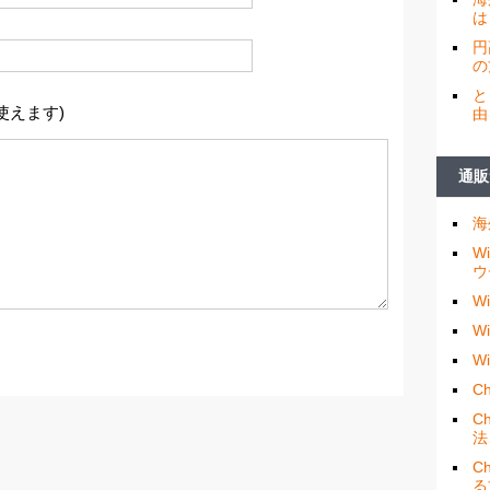
は
円
の
と
使えます)
由
通販
海
W
ウ
W
W
W
Ch
C
法
C
る