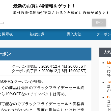
最新のお買い得情報をゲット！
海外通販情報局
海外通販情報局が更新されると自動的に通知が届きます
象商品が10%OFFなクーポンが登場。 したので
拒否
ush7
ミ掲示板
基礎知識
購入方法
クーポ
人気
ーポン
Me
クーポン開始日：2020年12月 4日 20:00(JST)
シ
クーポン終了日：2020年12月 6日 19:00(JST)
に
特
0%OFFなクーポンが登場。
Tw
送
多くの商品は先日のブラックフライデーセール終
が
ら10%OFFなのでインパクトは薄め。
D
コ
用可能なのでブラックフライデーセールの価格再
店
りなのではないかと。過度な期待をしなければ幸
上