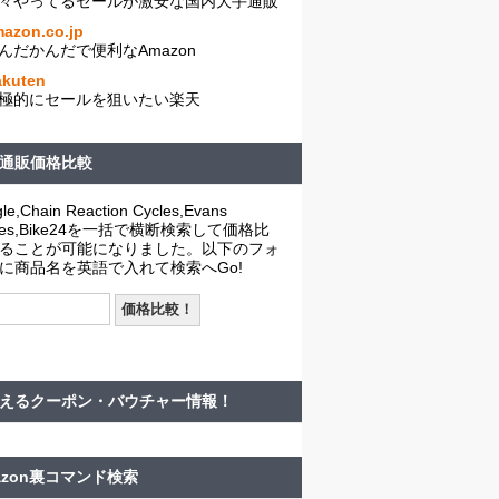
々やってるセールが激安な国内大手通販
azon.co.jp
んだかんだで便利なAmazon
akuten
極的にセールを狙いたい楽天
通販価格比較
le,Chain Reaction Cycles,Evans
cles,Bike24を一括で横断検索して価格比
ることが可能になりました。以下のフォ
に商品名を英語で入れて検索へGo!
えるクーポン・バウチャー情報！
azon裏コマンド検索