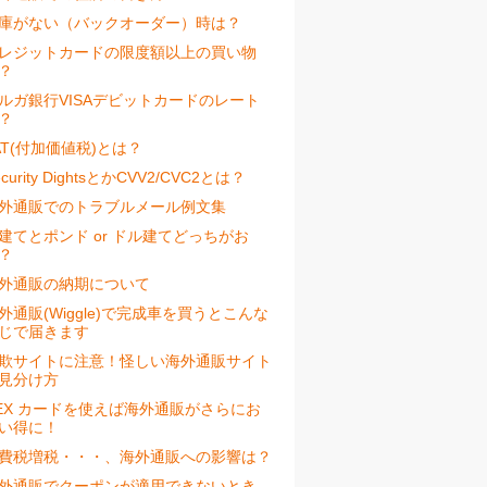
庫がない（バックオーダー）時は？
レジットカードの限度額以上の買い物
？
ルガ銀行VISAデビットカードのレート
？
AT(付加価値税)とは？
ecurity DightsとかCVV2/CVC2とは？
外通販でのトラブルメール例文集
建てとポンド or ドル建てどっちがお
？
外通販の納期について
外通販(Wiggle)で完成車を買うとこんな
じで届きます
欺サイトに注意！怪しい海外通販サイト
見分け方
EX カードを使えば海外通販がさらにお
い得に！
費税増税・・・、海外通販への影響は？
外通販でクーポンが適用できないとき