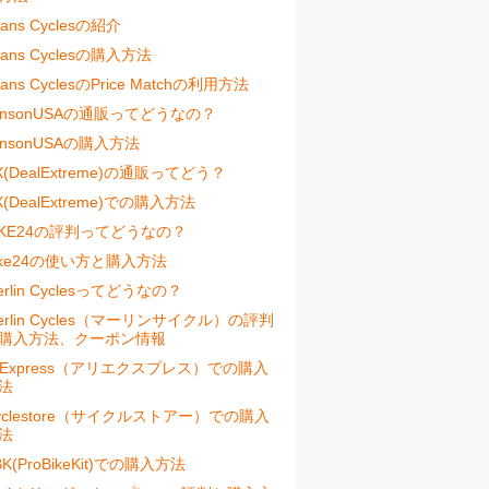
vans Cyclesの紹介
vans Cyclesの購入方法
vans CyclesのPrice Matchの利用方法
ensonUSAの通販ってどうなの？
ensonUSAの購入方法
X(DealExtreme)の通販ってどう？
X(DealExtreme)での購入方法
IKE24の評判ってどうなの？
ike24の使い方と購入方法
erlin Cyclesってどうなの？
erlin Cycles（マーリンサイクル）の評判
購入方法、クーポン情報
liExpress（アリエクスプレス）での購入
法
yclestore（サイクルストアー）での購入
法
BK(ProBikeKit)での購入方法