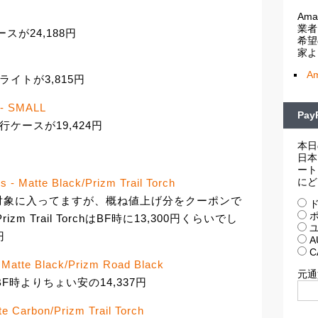
Am
業者
ースが24,188円
希望
家よ
A
ライトが3,815円
- SMALL
Pa
ケースが19,424円
本日
日本
ート
にど
 - Matte Black/Prizm Trail Torch
対象に入ってますが、概ね値上げ分をクーポンで
ド
ポ
rizm Trail TorchはBF時に13,300円くらいでし
ユ
円
A
C
 Matte Black/Prizm Road Black
元通
ackもBF時よりちょい安の14,337円
e Carbon/Prizm Trail Torch