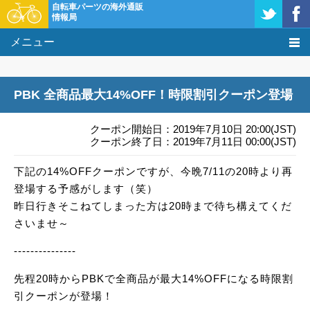
自転車パーツの海外通販
情報局
メニュー
価格比較
PBK 全商品最大14%OFF！時限割引クーポン登場
タレコミ掲示板
クーポン開始日：2019年7月10日 20:00(JST)
基礎知識
クーポン終了日：2019年7月11日 00:00(JST)
下記の14%OFFクーポンですが、今晩7/11の20時より再
購入方法
登場する予感がします（笑）
クーポン＆セール
昨日行きそこねてしまった方は20時まで待ち構えてくだ
さいませ～
激安情報
---------------
先程20時からPBKで全商品が最大14%OFFになる時限割
引クーポンが登場！