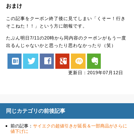
おまけ
この記事をクーポン終了後に見てしまい「くそー！行き
そこねた！！」という方に朗報です。
たぶん明日7/11の20時から同内容のクーポンがもう一度
出るんじゃないかと思ったり思わなかったり（笑）
hatenabookmark
twitter
facebook
google
mixi
evernote
更新日：2019年07月12日
同じカテゴリの前後記事
前の記事：
サイエクの超値引きが延長＆一部商品がさらに
値下げに