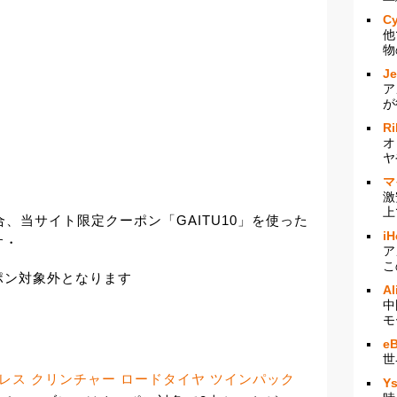
Cy
他
物
J
ア
が
Ri
オ
ヤ
マ
激
上
合、当サイト限定クーポン「GAITU10」を使った
iH
す・
ア
こ
ポン対象外となります
Al
中
モ
e
世
チューブレス クリンチャー ロードタイヤ ツインパック
Y