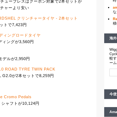
時
00チューブレスはクーポン対象で2本セットが
am
リンチャーより安い
な
 HARDSHEL クリンチャータイヤ - 2本セット
R
積
セットで7,423円
フォールディングロードタイヤ
海外
ディングが3,560円
Wigg
Cy
較す
各モデルが2,950円
ーム
.0 ROAD TYRE TWIN PACK
 G2.0が2本セットで8,259円
今使
te Cromo Pedals
ロモリシャフトが10,124円
Am