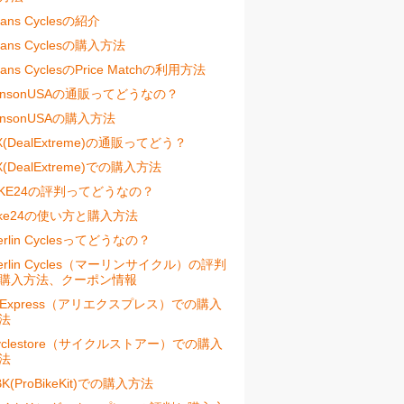
vans Cyclesの紹介
vans Cyclesの購入方法
vans CyclesのPrice Matchの利用方法
ensonUSAの通販ってどうなの？
ensonUSAの購入方法
X(DealExtreme)の通販ってどう？
X(DealExtreme)での購入方法
IKE24の評判ってどうなの？
ike24の使い方と購入方法
erlin Cyclesってどうなの？
erlin Cycles（マーリンサイクル）の評判
購入方法、クーポン情報
liExpress（アリエクスプレス）での購入
法
yclestore（サイクルストアー）での購入
法
BK(ProBikeKit)での購入方法