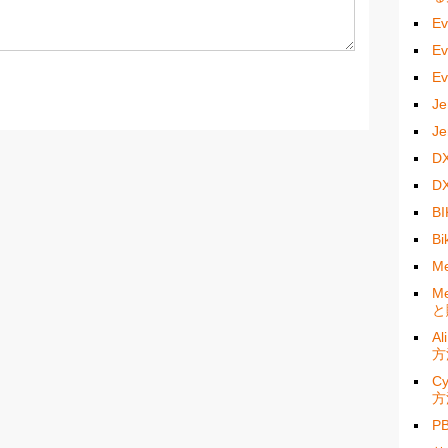
E
E
E
J
J
D
D
B
B
M
M
と
A
方
C
方
P