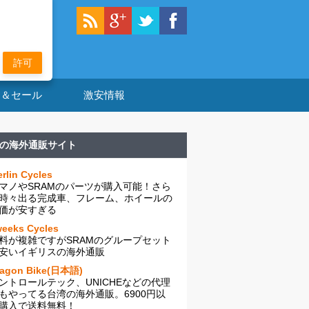
許可
ン＆セール
激安情報
の海外通販サイト
rlin Cycles
マノやSRAMのパーツが購入可能！さら
時々出る完成車、フレーム、ホイールの
価が安すぎる
eeks Cycles
料が複雑ですがSRAMのグループセット
安いイギリスの海外通販
ragon Bike(日本語)
ントロールテック、UNICHEなどの代理
もやってる台湾の海外通販。6900円以
購入で送料無料！