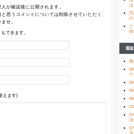
は
理人が確認後に公開されます。
円
切と思うコメントについては削除させていただく
の
いませ。
と
由
ともできます。
通販
海
W
ウ
W
W
使えます)
W
Ch
C
法
C
る