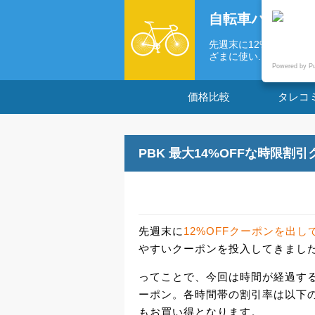
自転車パーツの
先週末に12%OFFク
ざまに使い...
Powered by P
価格比較
タレコ
PBK 最大14%OFFな時限割
先週末に
12%OFFクーポンを出し
やすいクーポンを投入してきまし
ってことで、今回は時間が経過す
ーポン。各時間帯の割引率は以下の
もお買い得となります。