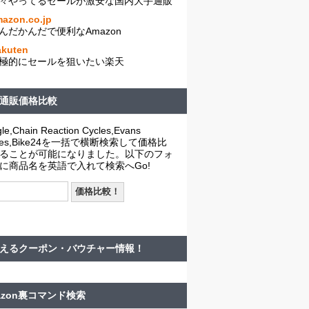
々やってるセールが激安な国内大手通販
azon.co.jp
んだかんだで便利なAmazon
akuten
極的にセールを狙いたい楽天
通販価格比較
le,Chain Reaction Cycles,Evans
cles,Bike24を一括で横断検索して価格比
ることが可能になりました。以下のフォ
に商品名を英語で入れて検索へGo!
えるクーポン・バウチャー情報！
azon裏コマンド検索