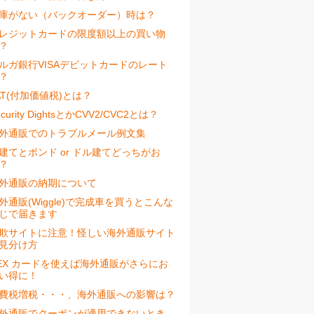
庫がない（バックオーダー）時は？
レジットカードの限度額以上の買い物
？
ルガ銀行VISAデビットカードのレート
？
AT(付加価値税)とは？
ecurity DightsとかCVV2/CVC2とは？
外通販でのトラブルメール例文集
建てとポンド or ドル建てどっちがお
？
外通販の納期について
外通販(Wiggle)で完成車を買うとこんな
じで届きます
欺サイトに注意！怪しい海外通販サイト
見分け方
EX カードを使えば海外通販がさらにお
い得に！
費税増税・・・、海外通販への影響は？
外通販でクーポンが適用できないとき