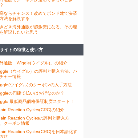
？
高ならチャンス！改めてポンド建て決済
方法を解説する
きどき海外通販が超激安になる、その理
を解説したいと思う
サイトの特徴と使い方
外通販「Wiggle(ウイグル)」の紹介
iggle（ウイグル）の評判と購入方法、バ
チャー情報
iggle(ウイグル)のクーポンの入手方法
iggleの円建て払いはお得なのか？
iggle 最低商品価格保証制度スタート！
ain Reaction Cycles(CRC)の紹介
hain Reaction Cyclesの評判と購入方
、クーポン情報
hain Reaction Cycles(CRC)を日本語化す
方法