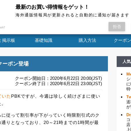
最新のお買い得情報をゲット！
海外通販情報局
海外通販情報局が更新されると自動的に通知が届きます
ーポンを出していたPBKですが、今週は珍しく続け
拒否
ush7
ミ掲示板
基礎知識
購入方法
クーポ
人気
引クーポン登場
Me
クーポン開始日：2020年6月22日 20:00(JST)
シ
クーポン終了日：2020年6月22日 23:00(JST)
に
特
ていた
PBKですが、今週は珍しく続けざまに使い
Tw
送
た。
が
D
るに従って割引率が下がっていく時限割引式のク
コ
通りとなっており、20～21時までの1時間が最
店
上