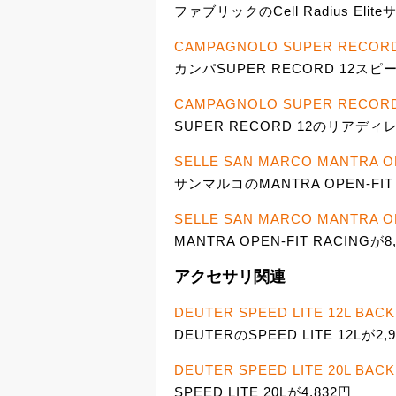
ファブリックのCell Radius Elit
CAMPAGNOLO SUPER RECO
カンパSUPER RECORD 12スピ
CAMPAGNOLO SUPER REC
SUPER RECORD 12のリアディ
SELLE SAN MARCO MANTRA O
サンマルコのMANTRA OPEN-FIT 
SELLE SAN MARCO MANTRA O
MANTRA OPEN-FIT RACINGが
アクセサリ関連
DEUTER SPEED LITE 12L BAC
DEUTERのSPEED LITE 12Lが2,
DEUTER SPEED LITE 20L BAC
SPEED LITE 20Lが4,832円