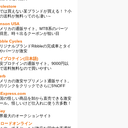
clestore
では買えない某ブランドが買える！？小
の送料が無料ってのも凄い～
enson USA
メリカの通販サイト。MTB系のパーツ
得意。時々出るクーポンが狙い目
bble Cycles
リジナルブランドRibbleの完成車とタイ
やパーツが激安
イプロテイン(日本語)
安プロテインの通販サイト。9000円以
で送料無料なので買いやすい
erb
メリカの激安サプリメント通販サイト。
のリンクをクリックでさらに5%OFF
iExpress.com
国の怪しい商品を卸から直売できる激安
ール。怪しいけど仕入れに使う方多数！
Bay
界最大のオークションサイト
sロードオンライン