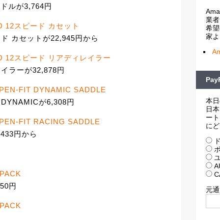
eサドルが3,764円
Am
業者
RD 12スピード カセット
希望
家よ
ード カセットが22,945円から
A
ORD 12スピード リアディレイラー
レイラーが32,878円
Pa
PEN-FIT DYNAMIC SADDLE
本日
DYNAMICが6,308円
日本
ート
PEN-FIT RACING SADDLE
にど
8,433円から
ド
ポ
ユ
A
KPACK
C
950円
元通
KPACK