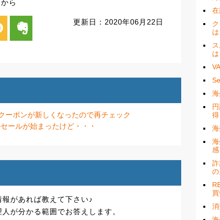
円から
在
更新日：2020年06月22日
i
evernote
ク
は
ス
は
V
S
海
円
象クーポンが新しくなったので再チェック
得
ールセールが始まったけど・・・
海
海
感
詐
の
R
買
情報があれば教えて下さい♪
消
理人が分かる範囲でお答えします。
海