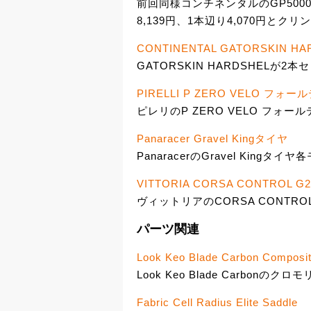
前回同様コンチネンタルのGP50
8,139円、1本辺り4,070円とク
CONTINENTAL GATORSKIN
GATORSKIN HARDSHELが2本
PIRELLI P ZERO VELO 
ピレリのP ZERO VELO フォール
Panaracer Gravel Kingタイヤ
PanaracerのGravel Kingタイヤ
VITTORIA CORSA CONTROL G2
ヴィットリアのCORSA CONTROL
パーツ関連
Look Keo Blade Carbon Composi
Look Keo Blade Carbonのク
Fabric Cell Radius Elite Saddle