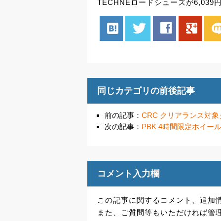
TECHNEロードシューズが6,039
hatenabookmark
twitter
facebook
google
mix
同じカテゴリの前後記事
前の記事：
CRC クリアランス対
次の記事：
PBK 4時間限定ホイ
コメント入力欄
この記事に関するコメント、追加
また、ご質問等もいただければ管