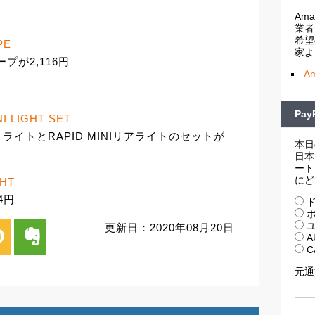
Am
業者
希望
PE
家よ
テープが2,116円
A
Pa
I LIGHT SET
トライトとRAPID MINIリアライトのセットが
本日
日本
ート
にど
GHT
4円
ド
ポ
ユ
更新日：2020年08月20日
i
evernote
A
C
元通