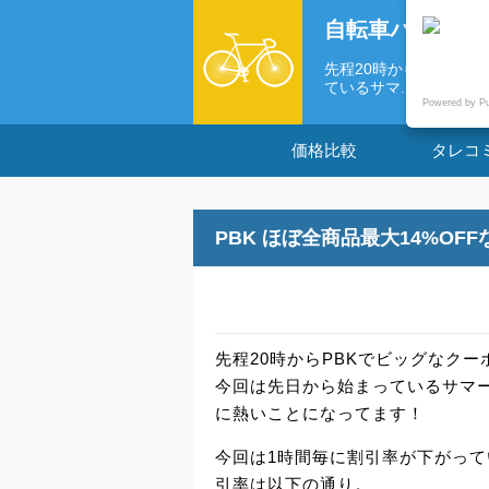
自転車パーツの
先程20時からPBKで
ているサマ...
Powered by P
価格比較
タレコ
PBK ほぼ全商品最大14%OF
先程20時からPBKでビッグなクー
今回は先日から始まっているサマ
に熱いことになってます！
今回は1時間毎に割引率が下がって
引率は以下の通り。