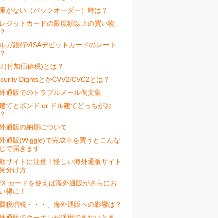
庫がない（バックオーダー）時は？
レジットカードの限度額以上の買い物
？
ルガ銀行VISAデビットカードのレート
？
AT(付加価値税)とは？
ecurity DightsとかCVV2/CVC2とは？
外通販でのトラブルメール例文集
建てとポンド or ドル建てどっちがお
？
外通販の納期について
外通販(Wiggle)で完成車を買うとこんな
じで届きます
欺サイトに注意！怪しい海外通販サイト
見分け方
EX カードを使えば海外通販がさらにお
い得に！
費税増税・・・、海外通販への影響は？
外通販でクーポンが適用できないとき