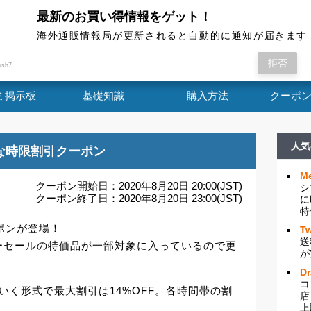
最新のお買い得情報をゲット！
海外通販情報局
海外通販情報局が更新されると自動的に通知が届きます
ビッグなクーポンが登場！ 今回は先日から始まっ
拒否
ush7
ミ掲示板
基礎知識
購入方法
クーポ
人気
Fな時限割引クーポン
Me
クーポン開始日：2020年8月20日 20:00(JST)
シ
クーポン終了日：2020年8月20日 23:00(JST)
に
特
ポンが登場！
Tw
送
ーセールの特価品が一部対象に入っているので更
が
D
コ
いく形式で最大割引は14%OFF。各時間帯の割
店
上