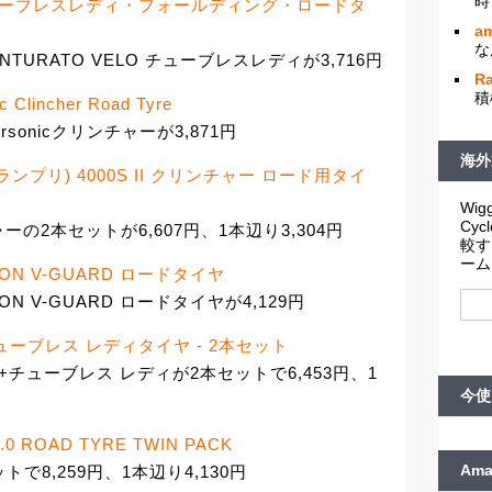
時
ELO チューブレスレディ・フォールディング・ロードタ
am
な
TURATO VELO チューブレスレディが3,716円
R
積
ic Clincher Road Tyre
ersonicクリンチャーが3,871円
海外
(グランプリ) 4000S II クリンチャー ロード用タイ
Wigg
Cy
ンチャーの2本セットが6,607円、1本辺り3,304円
較す
ーム
TION V-GUARD ロードタイヤ
ON V-GUARD ロードタイヤが4,129円
G+チューブレス レディタイヤ - 2本セット
G+チューブレス レディが2本セットで6,453円、1
今使
.0 ROAD TYRE TWIN PACK
Am
ットで8,259円、1本辺り4,130円