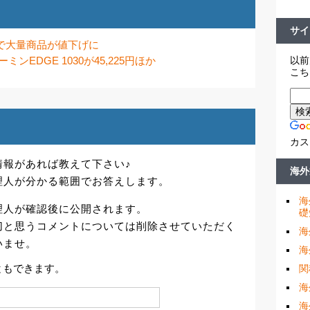
サイ
始で大量商品が値下げに
以前
ンEDGE 1030が45,225円ほか
こち
カス
情報があれば教えて下さい♪
海外
理人が分かる範囲でお答えします。
海
理人が確認後に公開されます。
礎
切と思うコメントについては削除させていただく
海
いませ。
海
ともできます。
関
海
海