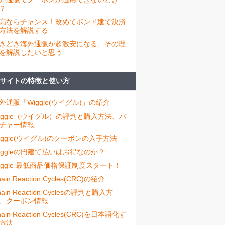
？
高ならチャンス！改めてポンド建て決済
方法を解説する
きどき海外通販が超激安になる、その理
を解説したいと思う
サイトの特徴と使い方
外通販「Wiggle(ウイグル)」の紹介
iggle（ウイグル）の評判と購入方法、バ
チャー情報
iggle(ウイグル)のクーポンの入手方法
iggleの円建て払いはお得なのか？
iggle 最低商品価格保証制度スタート！
ain Reaction Cycles(CRC)の紹介
hain Reaction Cyclesの評判と購入方
、クーポン情報
hain Reaction Cycles(CRC)を日本語化す
方法