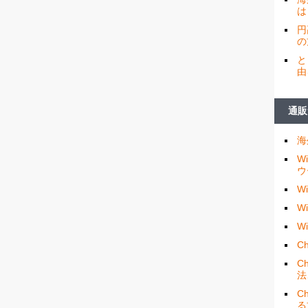
は
円
の
と
由
通販
海
W
ウ
W
W
W
Ch
C
法
C
る