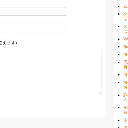
在
ク
は
ス
は
V
使えます)
S
海
円
得
海
海
感
詐
の
R
買
消
海