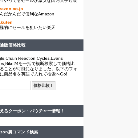
々やってるセールが激安な国内大手通販
azon.co.jp
んだかんだで便利なAmazon
akuten
極的にセールを狙いたい楽天
通販価格比較
le,Chain Reaction Cycles,Evans
cles,Bike24を一括で横断検索して価格比
ることが可能になりました。以下のフォ
に商品名を英語で入れて検索へGo!
えるクーポン・バウチャー情報！
azon裏コマンド検索