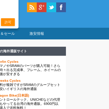
許可
ン＆セール
激安情報
の海外通販サイト
rlin Cycles
マノやSRAMのパーツが購入可能！さら
時々出る完成車、フレーム、ホイールの
価が安すぎる
eeks Cycles
料が複雑ですがSRAMのグループセット
安いイギリスの海外通販
ragon Bike(日本語)
ントロールテック、UNICHEなどの代理
もやってる台湾の海外通販。6900円以
購入で送料無料！