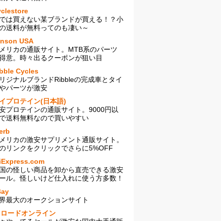
clestore
では買えない某ブランドが買える！？小
の送料が無料ってのも凄い～
enson USA
メリカの通販サイト。MTB系のパーツ
得意。時々出るクーポンが狙い目
bble Cycles
リジナルブランドRibbleの完成車とタイ
やパーツが激安
イプロテイン(日本語)
安プロテインの通販サイト。9000円以
で送料無料なので買いやすい
erb
メリカの激安サプリメント通販サイト。
のリンクをクリックでさらに5%OFF
iExpress.com
国の怪しい商品を卸から直売できる激安
ール。怪しいけど仕入れに使う方多数！
Bay
界最大のオークションサイト
sロードオンライン