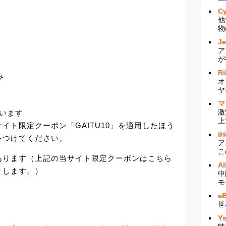
Cy
他
物
J
ア
が
Ri
み
オ
ヤ
マ
激
ています
上
イト限定クーポン「GAITU10」を適用したほう
iH
をつけてください。
ア
こ
あります（上記の当サイト限定クーポンはこちら
Al
りします。）
中
モ
e
世
Y