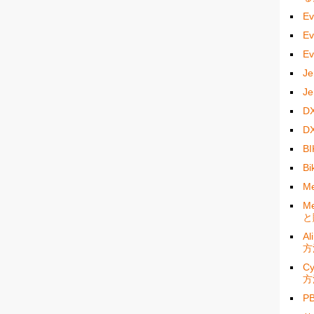
E
E
E
J
J
D
D
B
B
M
M
と
A
方
C
方
P