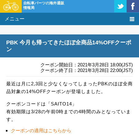
自転車パーツの海外通販
情報局
メニュー
価格比較
PBK 今月も帰ってきたほぼ全商品14%OFFクーポ
タレコミ掲示板
ン
基礎知識
クーポン開始日：2021年3月28日 18:00(JST)
クーポン終了日：2021年3月28日 22:00(JST)
購入方法
最近は月に2,3回と少なくなってしまったPBKのほぼ全商
品対象の14%OFFクーポンが登場しました。
クーポン＆セール
クーポンコードは「SAITO14」
激安情報
有効期限は3/28の午前0時までの4時間のみとなっていま
す。
クーポンの適用はこちらから