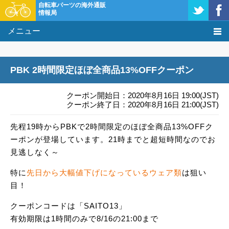
自転車パーツの海外通販
情報局
メニュー
価格比較
PBK 2時間限定ほぼ全商品13%OFFクーポン
タレコミ掲示板
クーポン開始日：2020年8月16日 19:00(JST)
基礎知識
クーポン終了日：2020年8月16日 21:00(JST)
先程19時からPBKで2時間限定のほぼ全商品13%OFFク
購入方法
ーポンが登場しています。21時までと超短時間なのでお
クーポン＆セール
見逃しなく～
特に
先日から大幅値下げになっているウェア類
は狙い
激安情報
目！
クーポンコードは「SAITO13」
有効期限は1時間のみで8/16の21:00まで