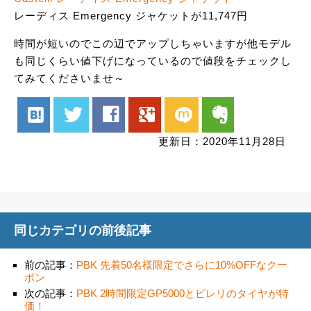
レーディス Emergency ジャケットが11,747円
時間が短いのでこの辺でアップしちゃいますが他モデル
も同じくらい値下げになっているので値段をチェックし
てみてくださいませ～
hatenabookmark
twitter
facebook
google
mixi
evernote
更新日：2020年11月28日
同じカテゴリの前後記事
前の記事：
PBK 先着50名様限定でさらに10%OFFなクー
ポン
次の記事：
PBK 2時間限定GP5000とピレリのタイヤが特
価！