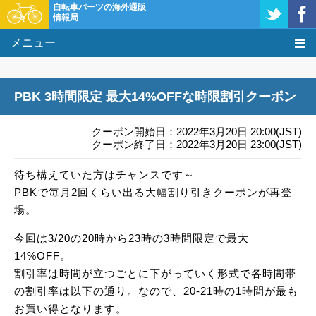
自転車パーツの海外通販
情報局
メニュー
価格比較
PBK 3時間限定 最大14%OFFな時限割引クーポン
タレコミ掲示板
クーポン開始日：2022年3月20日 20:00(JST)
基礎知識
クーポン終了日：2022年3月20日 23:00(JST)
待ち構えていた方はチャンスです～
購入方法
PBKで毎月2回くらい出る大幅割り引きクーポンが再登
クーポン＆セール
場。
今回は3/20の20時から23時の3時間限定で最大
激安情報
14%OFF。
割引率は時間が立つごとに下がっていく形式で各時間帯
の割引率は以下の通り。なので、20-21時の1時間が最も
お買い得となります。