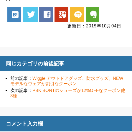
hatenabookmark
twitter
facebook
google
mixi
evernote
更新日：2019年10月04日
同じカテゴリの前後記事
前の記事：
Wiggle アウトドアグッズ、防水グッズ、NEW
モデルなウェアが割引なクーポン
次の記事：
PBK BONTのシューズが12%OFFなクーポン他
3種
コメント入力欄