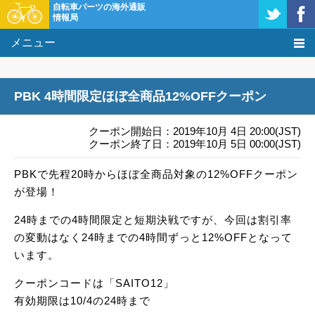
自転車パーツの海外通販
情報局
メニュー
価格比較
PBK 4時間限定ほぼ全商品12%OFFクーポン
タレコミ掲示板
クーポン開始日：2019年10月 4日 20:00(JST)
基礎知識
クーポン終了日：2019年10月 5日 00:00(JST)
PBKで先程20時からほぼ全商品対象の12%OFFクーポン
購入方法
が登場！
クーポン＆セール
24時までの4時間限定と短期決戦ですが、今回は割引率
の変動はなく24時までの4時間ずっと12%OFFとなって
激安情報
います。
クーポンコードは「SAITO12」
有効期限は10/4の24時まで