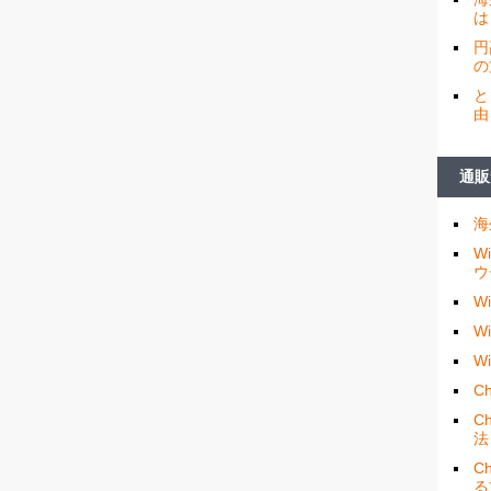
は
円
の
と
由
通販
海
W
ウ
W
W
W
Ch
C
法
C
る