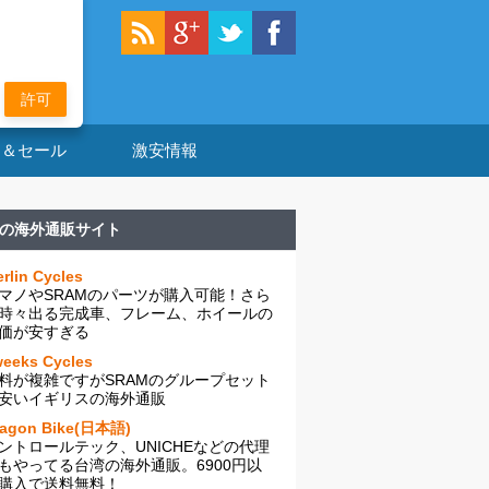
許可
ン＆セール
激安情報
の海外通販サイト
rlin Cycles
マノやSRAMのパーツが購入可能！さら
時々出る完成車、フレーム、ホイールの
価が安すぎる
eeks Cycles
料が複雑ですがSRAMのグループセット
安いイギリスの海外通販
ragon Bike(日本語)
ントロールテック、UNICHEなどの代理
もやってる台湾の海外通販。6900円以
購入で送料無料！