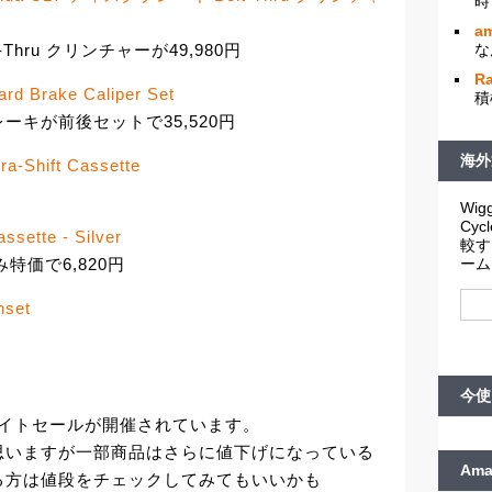
時
am
t-Thru クリンチャーが49,980円
な
R
rd Brake Caliper Set
積
キが前後セットで35,520円
海外
a-Shift Cassette
Wigg
Cy
sette - Silver
較す
特価で6,820円
ーム
nset
今使
ナイトセールが開催されています。
思いますが一部商品はさらに値下げになっている
Am
る方は値段をチェックしてみてもいいかも