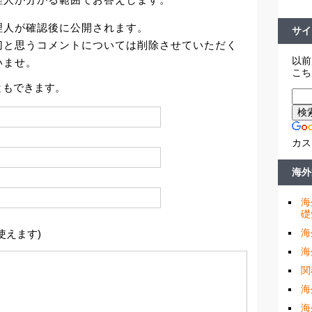
理人が確認後に公開されます。
サイ
切と思うコメントについては削除させていただく
以前
いませ。
こち
ともできます。
カス
海外
海
礎
海
使えます)
海
関
海
海