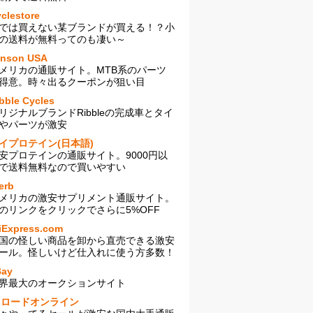
clestore
では買えない某ブランドが買える！？小
の送料が無料ってのも凄い～
enson USA
メリカの通販サイト。MTB系のパーツ
得意。時々出るクーポンが狙い目
bble Cycles
リジナルブランドRibbleの完成車とタイ
やパーツが激安
イプロテイン(日本語)
安プロテインの通販サイト。9000円以
で送料無料なので買いやすい
erb
メリカの激安サプリメント通販サイト。
のリンクをクリックでさらに5%OFF
iExpress.com
国の怪しい商品を卸から直売できる激安
ール。怪しいけど仕入れに使う方多数！
Bay
界最大のオークションサイト
sロードオンライン