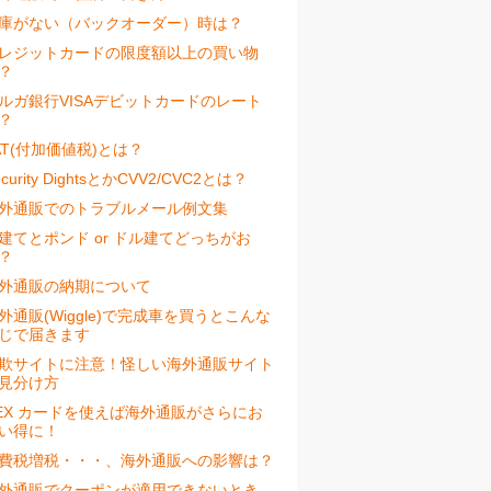
庫がない（バックオーダー）時は？
レジットカードの限度額以上の買い物
？
ルガ銀行VISAデビットカードのレート
？
AT(付加価値税)とは？
ecurity DightsとかCVV2/CVC2とは？
外通販でのトラブルメール例文集
建てとポンド or ドル建てどっちがお
？
外通販の納期について
外通販(Wiggle)で完成車を買うとこんな
じで届きます
欺サイトに注意！怪しい海外通販サイト
見分け方
EX カードを使えば海外通販がさらにお
い得に！
費税増税・・・、海外通販への影響は？
外通販でクーポンが適用できないとき