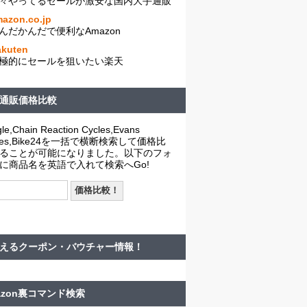
々やってるセールが激安な国内大手通販
azon.co.jp
んだかんだで便利なAmazon
akuten
極的にセールを狙いたい楽天
通販価格比較
le,Chain Reaction Cycles,Evans
cles,Bike24を一括で横断検索して価格比
ることが可能になりました。以下のフォ
に商品名を英語で入れて検索へGo!
えるクーポン・バウチャー情報！
azon裏コマンド検索