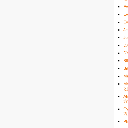
E
E
E
J
J
D
D
B
B
M
M
と
A
方
C
方
P