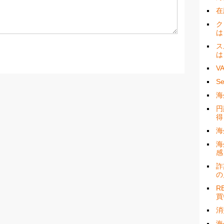
在
ク
は
ス
は
V
S
海
円
得
海
海
感
詐
の
R
買
消
海