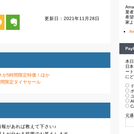
Am
業者
希望
更新日：2021年11月28日
i
evernote
家よ
A
Pa
本日
日本
ート
ラスが5時間限定特価！ほか
にど
3時間限定タイヤセール
ド
ポ
ユ
A
C
元通
情報があれば教えて下さい♪
理人が分かる範囲でお答えします。