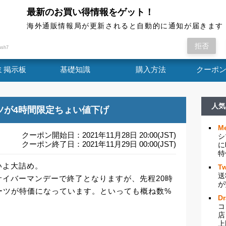
最新のお買い得情報をゲット！
海外通販情報局
海外通販情報局が更新されると自動的に通知が届きます
ルもいよいよ大詰め。 多くのショップのセー
拒否
ush7
ミ掲示板
基礎知識
購入方法
クーポ
人気
ツが4時間限定ちょい値下げ
Me
クーポン開始日：2021年11月28日 20:00(JST)
シ
クーポン終了日：2021年11月29日 00:00(JST)
に
特
いよ大詰め。
Tw
送
イバーマンデーで終了となりますが、先程20時
が
ーツが特価になっています。といっても概ね数%
D
コ
店
上