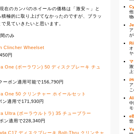
Cy
と現在のカンパのホイールの価格は「激安～」と
他
ろ積極的に取り上げてなかったのですが、ブラッ
物
とで見ていきたいと思います。
J
ア
が
時間のみ
Ri
 Clincher Wheelset
オ
ヤ
450円
マ
激
ora One (ボーラワン) 50 ディスクブレーキ チュ
上
iH
ーがクーポン適用可能で156,790円
ア
こ
Bora One 50 クリンチャー ホイールセット
Al
ポン適用で171,930円
中
モ
ra Ultra (ボーラウルトラ) 35 チューブラー
e
ーポン適用で228,340円
世
Y
nda C17 ディスクブレーキ Bolt-Thru クリンチャ