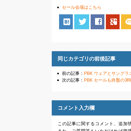
セール会場はこちら
hatenabookmark
twitter
facebook
google
mix
同じカテゴリの前後記事
前の記事：
PBK ウェアとサング
次の記事：
PBK セールも終盤の
コメント入力欄
この記事に関するコメント、追加
また、ご質問等もいただければ管