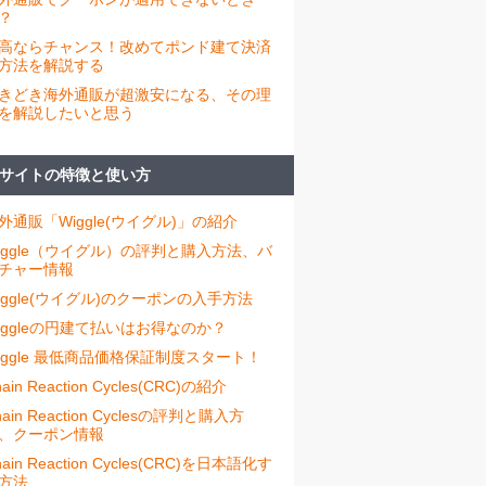
？
高ならチャンス！改めてポンド建て決済
方法を解説する
きどき海外通販が超激安になる、その理
を解説したいと思う
サイトの特徴と使い方
外通販「Wiggle(ウイグル)」の紹介
iggle（ウイグル）の評判と購入方法、バ
チャー情報
iggle(ウイグル)のクーポンの入手方法
iggleの円建て払いはお得なのか？
iggle 最低商品価格保証制度スタート！
ain Reaction Cycles(CRC)の紹介
hain Reaction Cyclesの評判と購入方
、クーポン情報
hain Reaction Cycles(CRC)を日本語化す
方法