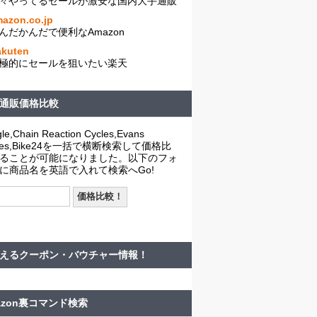
々やってるセールが激安な国内大手通販
azon.co.jp
んだかんだで便利なAmazon
akuten
極的にセールを狙いたい楽天
通販価格比較
le,Chain Reaction Cycles,Evans
cles,Bike24を一括で横断検索して価格比
ることが可能になりました。以下のフォ
に商品名を英語で入れて検索へGo!
えるクーポン・バウチャー情報！
azon裏コマンド検索