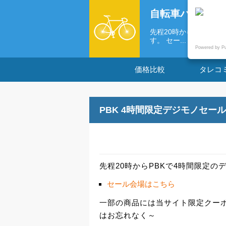
自転車パーツの
先程20時からPBKで
す。 セー...
Powered by P
価格比較
タレコ
PBK 4時間限定デジモノセー
先程20時からPBKで4時間限定
セール会場はこちら
一部の商品には当サイト限定クーポン
はお忘れなく～