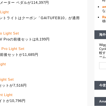
時
 パワーメーター ペダルが114,397円
am
な
Light
R
0Lフロントライトはクーポン「GAITUFEB10」が適用
積
o Light Set
海外
KTV Proの前後セットは8,199円
Wigg
 Pro Light Set
Cy
較す
Proの前後セットが11,685円
ーム
ight
ight Set
前後セットが7,516円
今使
t Light
ライトが10,796円
Am