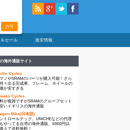
許可
ン＆セール
激安情報
の海外通販サイト
rlin Cycles
マノやSRAMのパーツが購入可能！さら
時々出る完成車、フレーム、ホイールの
価が安すぎる
eeks Cycles
料が複雑ですがSRAMのグループセット
安いイギリスの海外通販
ragon Bike(日本語)
ントロールテック、UNICHEなどの代理
もやってる台湾の海外通販。6900円以
購入で送料無料！