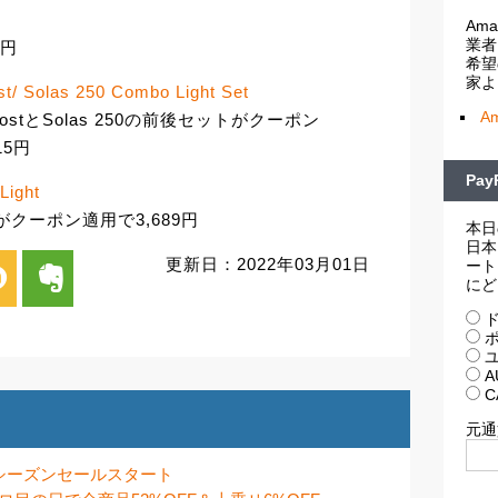
Am
業者
6円
希望
家よ
t/ Solas 250 Combo Light Set
A
ED BoostとSolas 250の前後セットがクーポン
15円
Pa
Light
イトがクーポン適用で3,689円
本日
日本
更新日：2022年03月01日
ート
i
evernote
にど
ド
ポ
ユ
A
C
元通
ンドシーズンセールスタート