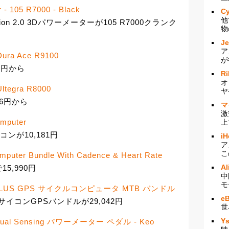
r - 105 R7000 - Black
Cy
他
ion 2.0 3Dパワーメーターが105 R7000クランク
物
J
ア
- Dura Ace R9100
が
59円から
Ri
オ
 Ultegra R8000
ヤ
96円から
マ
激
omputer
上
コンが10,181円
iH
ア
こ
mputer Bundle With Cadence & Heart Rate
Al
5,990円
中
モ
0 PLUS GPS サイクルコンピュータ MTB バンドル
e
PSサイコンGPSバンドルが29,042円
世
Y
 Dual Sensing パワーメーター ペダル - Keo