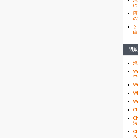
は
円
の
と
由
通販
海
W
ウ
W
W
W
Ch
C
法
C
る