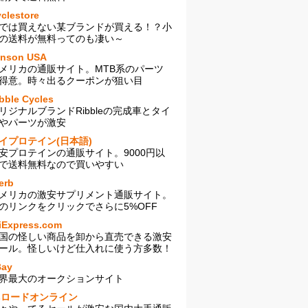
clestore
では買えない某ブランドが買える！？小
の送料が無料ってのも凄い～
enson USA
メリカの通販サイト。MTB系のパーツ
得意。時々出るクーポンが狙い目
bble Cycles
リジナルブランドRibbleの完成車とタイ
やパーツが激安
イプロテイン(日本語)
安プロテインの通販サイト。9000円以
で送料無料なので買いやすい
erb
メリカの激安サプリメント通販サイト。
のリンクをクリックでさらに5%OFF
iExpress.com
国の怪しい商品を卸から直売できる激安
ール。怪しいけど仕入れに使う方多数！
Bay
界最大のオークションサイト
sロードオンライン