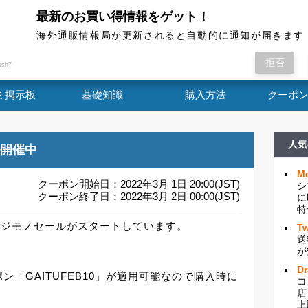
最新のお買い得情報をゲット！
海外通販情報局
海外通販情報局が更新されると自動的に通知が届きます
4時間限定のデジモノセールがスタートしていま
拒否
ush7
ミ掲示板
基礎知識
購入方法
クーポ
人気
ル開催中
Me
クーポン開始日：2022年3月 1日 20:00(JST)
シ
クーポン終了日：2022年3月 2日 00:00(JST)
に
特
のデジモノセールがスタートしています。
Tw
送
が
D
「GAITUFEB10」が適用可能なので購入時に
コ
店
上