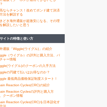
？
高ならチャンス！改めてポンド建て決済
方法を解説する
きどき海外通販が超激安になる、その理
を解説したいと思う
サイトの特徴と使い方
外通販「Wiggle(ウイグル)」の紹介
iggle（ウイグル）の評判と購入方法、バ
チャー情報
iggle(ウイグル)のクーポンの入手方法
iggleの円建て払いはお得なのか？
iggle 最低商品価格保証制度スタート！
ain Reaction Cycles(CRC)の紹介
hain Reaction Cyclesの評判と購入方
、クーポン情報
hain Reaction Cycles(CRC)を日本語化す
方法