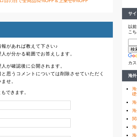
ゾロ目の日で全商品52%OFF＆上乗せ6%OFF
サイ
以前
こち
情報があれば教えて下さい♪
理人が分かる範囲でお答えします。
カス
理人が確認後に公開されます。
切と思うコメントについては削除させていただく
海外
いませ。
海
ともできます。
礎
海
海
関
海
海