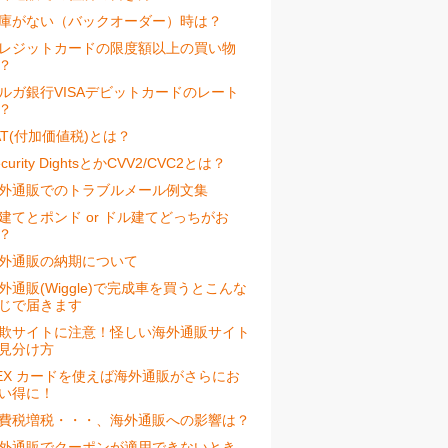
庫がない（バックオーダー）時は？
レジットカードの限度額以上の買い物
？
ルガ銀行VISAデビットカードのレート
？
AT(付加価値税)とは？
ecurity DightsとかCVV2/CVC2とは？
外通販でのトラブルメール例文集
建てとポンド or ドル建てどっちがお
？
外通販の納期について
外通販(Wiggle)で完成車を買うとこんな
じで届きます
欺サイトに注意！怪しい海外通販サイト
見分け方
EX カードを使えば海外通販がさらにお
い得に！
費税増税・・・、海外通販への影響は？
外通販でクーポンが適用できないとき