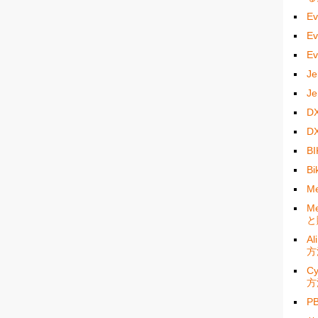
E
E
E
J
J
D
D
B
B
M
M
と
A
方
C
方
P