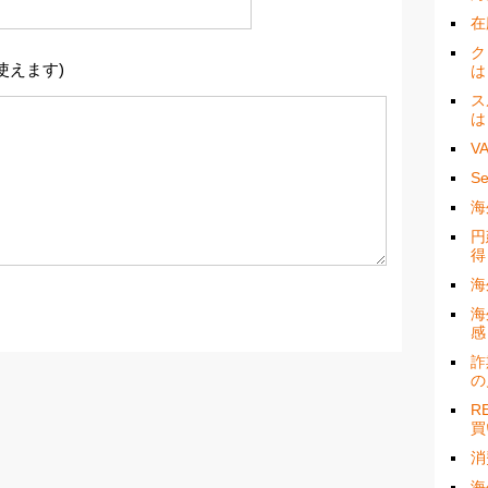
在
ク
使えます)
は
ス
は
V
S
海
円
得
海
海
感
詐
の
R
買
消
海