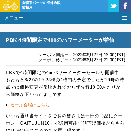
自転車パーツの海外通販
情報局
メニュー
価格比較
PBK 4時間限定で4iiiiのパワーメーターが特価
タレコミ掲示板
クーポン開始日：2022年6月27日 19:00(JST)
基礎知識
クーポン終了日：2022年6月27日 23:00(JST)
PBKで4時間限定の4iiiiパワーメーターセールが開催中
購入方法
もともと6/27の19-23時の4時間の予定でしたが19時の時
クーポン＆セール
点では価格変更が反映されておらず先程19:30あたりか
ら価格が下がったようです。
激安情報
セール会場はこちら
いつも通り当サイトをご覧の皆さまは一部の商品にクー
ポン「GAITUJUN10」が適用可能で値下げ価格からさら
に10%OFFになるのでお買い得です！