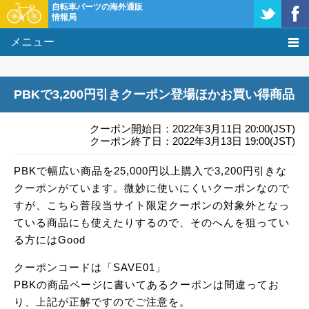
自転車パーツの海外通販
情報局
メニュー
価格比較
PBKで3,200円引きクーポン登場ほかお買い得商品
タレコミ掲示板
クーポン開始日：2022年3月11日 20:00(JST)
基礎知識
クーポン終了日：2022年3月13日 19:00(JST)
PBKで幅広い商品を25,000円以上購入で3,200円引きな
購入方法
クーポンがています。微妙に使いにくいクーポンなので
クーポン＆セール
すが、こちら普段当サイト限定クーポンの対象外となっ
ている商品にも使えたりするので、そのへんを狙ってい
激安情報
る方にはGood
クーポンコードは「SAVE01」
PBKの商品ページに書いてあるクーポンは間違ってお
り、上記が正解ですのでご注意を。