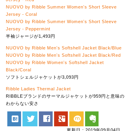
NUOVO by Ribble Summer Women's Short Sleeve
Jersey - Coral
NUOVO by Ribble Summer Women's Short Sleeve
Jersey - Peppermint
半袖ジャージが1,493円
NUOVO by Ribble Men's Softshell Jacket Black/Blue
NUOVO by Ribble Men's Softshell Jacket Black/Red
NUOVO by Ribble Women's Softshell Jacket
Black/Coral
ソフトシェルジャケットが3,093円
Ribble Ladies Thermal Jacket
RIBBLEブランドのサーマルジャケットが959円と意味の
わからない安さ
hatenabookmark
twitter
facebook
google
mixi
evernote
更新日：2019年09月04日