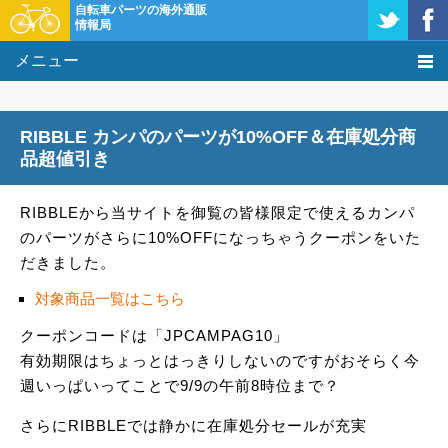
自転車パーツの海外通販
情報局
メニュー
価格比較
RIBBLE カンパのパーツが10%OFF＆在庫処分商
タレコミ掲示板
品超値引き
基礎知識
RIBBLEから当サイトを御覧の皆様限定で使えるカンパ
のパーツがさらに10%OFFになっちゃうクーポンをいた
購入方法
だきました。
クーポン＆セール
対象商品一覧はこちら
クーポンコードは「JPCAMPAG10」
激安情報
有効期限はちょっとはっきりしないのですがおそらく今
週いっぱいってことで9/9の午前8時位まで？
さらにRIBBLEでは静かに在庫処分セールが充実