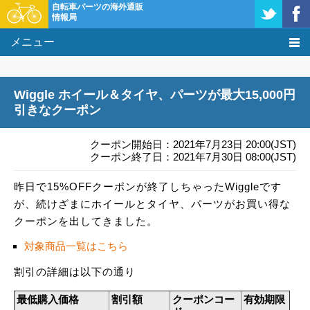
自転車パーツの海外通販
情報局
メニュー
価格比較
Wiggle ホイール＆タイヤ、パーツが最大15,000円
タレコミ掲示板
引きなクーポン
基礎知識
クーポン開始日：2021年7月23日 20:00(JST)
クーポン終了日：2021年7月30日 08:00(JST)
購入方法
昨日で15%OFFクーポンが終了しちゃったWiggleです
が、続けざまにホイールとタイヤ、パーツがお買い得な
クーポン＆セール
クーポンを出してきました。
激安情報
対象商品一覧はこちら
割引の詳細は以下の通り
最低購入価格
割引額
クーポンコー
有効期限