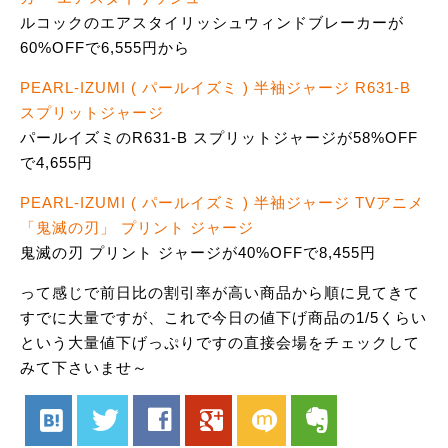
ルコックのエアスタイリッシュウィンドブレーカーが
60%OFFで6,555円から
PEARL-IZUMI ( パールイズミ ) 半袖ジャージ R631-B
スプリットジャージ
パールイズミのR631-B スプリットジャージが58%OFF
で4,655円
PEARL-IZUMI ( パールイズミ ) 半袖ジャージ TVアニメ
「鬼滅の刃」 プリント ジャージ
鬼滅の刃 プリント ジャージが40%OFFで8,455円
って感じで前日比の割引率が高い商品から順に見てきて
すでに大量ですが、これで今日の値下げ商品の1/5くらい
という大量値下げっぷりですの直接会場をチェックして
みて下さいませ～
hatenabookmark
twitter
facebook
google
mixi
evernote