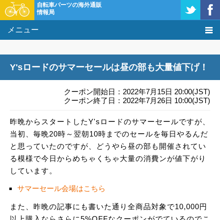
自転車パーツの海外通販
情報局
メニュー
価格比較
Y'sロードのサマーセールは昼の部も大量値下げ！
タレコミ掲示板
クーポン開始日：2022年7月15日 20:00(JST)
基礎知識
クーポン終了日：2022年7月26日 10:00(JST)
昨晩からスタートしたY'sロードのサマーセールですが、
購入方法
当初、毎晩20時～翌朝10時までのセールを毎日やるんだ
クーポン＆セール
と思っていたのですが、どうやら昼の部も開催されてい
る模様で今日からめちゃくちゃ大量の消費ンが値下がり
激安情報
しています。
サマーセール会場はこちら
また、昨晩の記事にも書いた通り全商品対象で10,000円
以上購入ならさらに5%OFFなクーポンがでているのでこ