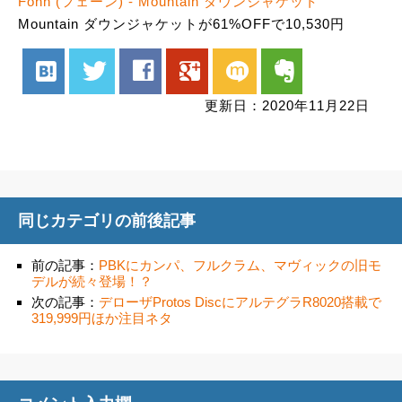
Föhn (フェーン) - Mountain ダウンジャケット
Mountain ダウンジャケットが61%OFFで10,530円
hatenabookmark
twitter
facebook
google
mixi
evernote
更新日：2020年11月22日
同じカテゴリの前後記事
前の記事：
PBKにカンパ、フルクラム、マヴィックの旧モ
デルが続々登場！？
次の記事：
デローザProtos DiscにアルテグラR8020搭載で
319,999円ほか注目ネタ