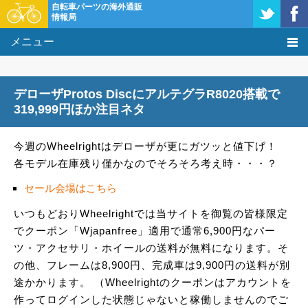
自転車パーツの海外通販
情報局
メニュー
価格比較
デローザProtos DiscにアルテグラR8020搭載で
タレコミ掲示板
319,999円ほか注目ネタ
基礎知識
今週のWheelrightはデローザが更にガツッと値下げ！
各モデル在庫残り僅かなのでそろそろ考え時・・・？
購入方法
セール会場はこちら
クーポン＆セール
いつもどおりWheelrightでは当サイトを御覧の皆様限定
でクーポン「Wjapanfree」適用で通常6,900円なパー
激安情報
ツ・アクセサリ・ホイールの送料が無料になります。そ
の他、フレームは8,900円、完成車は9,900円の送料が別
途かかります。 （Wheelrightのクーポンはアカウントを
作ってログインした状態じゃないと稼働しませんのでご