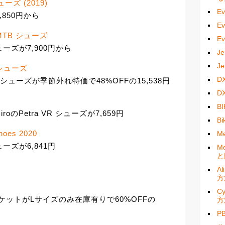
シューズ (2019)
E
8,850円から
E
X MTB シューズ
E
シューズが7,900円から
J
J
ex シューズ
D
Tex シューズが季節外れ特価で48%OFFの15,538円
D
B
Petra VR シューズが7,659円
B
hoes 2020
M
ーズが6,841円
M
と
A
方
C
exジャケットがLサイズのみ在庫有りで60%OFFの
方
P