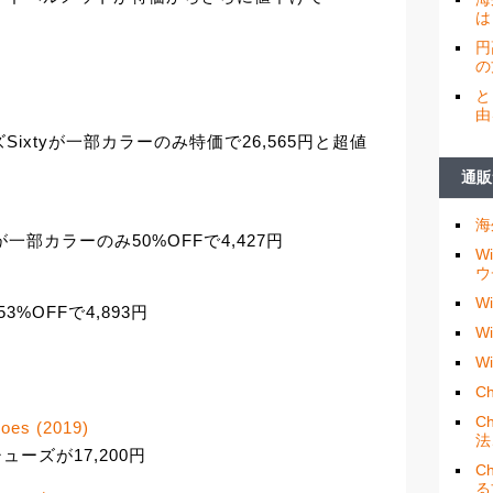
は
円
の
と
由
Sixtyが一部カラーのみ特価で26,565円と超値
通販
0
海
ーズが一部カラーのみ50%OFFで4,427円
W
ウ
W
%OFFで4,893円
W
W
円
Ch
C
hoes (2019)
法
TBシューズが17,200円
C
る