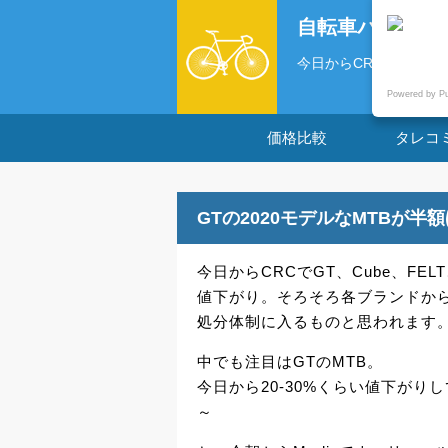
自転車パーツの
今日からCRCでGT、Cube
Powered by P
価格比較
タレコ
GTの2020モデルなMTBが半
今日からCRCでGT、Cube、FELT
値下がり。そろそろ各ブランドから
処分体制に入るものと思われます
中でも注目はGTのMTB。
今日から20-30%くらい値下が
～