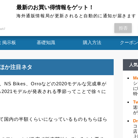
最新のお買い得情報をゲット！
海外通販情報局
海外通販情報局が更新されると自動的に通知が届きます
、FELT、NS Bikes、Orroなどの202...
拒否
ush7
ミ掲示板
基礎知識
購入方法
クーポ
人気
額ほか注目ネタ
Me
シ
、NS Bikes、Orroなどの2020モデルな完成車が
に
2021モデルが発表される季節ってことで徐々に
特
。
Tw
送
が
りして国内の半額くらいになっているものもちらほら
D
コ
店
上