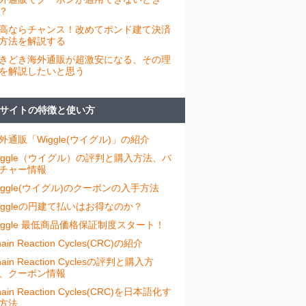
？
高ならチャンス！改めてポンド建て決済
方法を解説する
きどき海外通販が超激安になる、その理
を解説したいと思う
サイトの特徴と使い方
外通販「Wiggle(ウイグル)」の紹介
iggle（ウイグル）の評判と購入方法、バ
チャー情報
iggle(ウイグル)のクーポンの入手方法
iggleの円建て払いはお得なのか？
iggle 最低商品価格保証制度スタート！
ain Reaction Cycles(CRC)の紹介
hain Reaction Cyclesの評判と購入方
、クーポン情報
hain Reaction Cycles(CRC)を日本語化す
方法