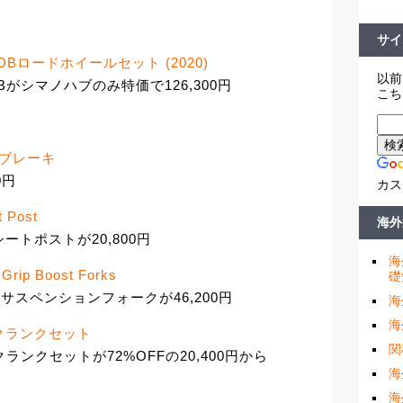
サイ
PTZN DBロードホイールセット (2020)
以前
DBがシマノハブのみ特価で126,300円
こち
ド) ブレーキ
0円
カス
t Post
海外
ーシートポストが20,800円
海
 Grip Boost Forks
礎
 Boostサスペンションフォークが46,200円
海
海
Evo クランクセット
関
 Evo クランクセットが72%OFFの20,400円から
海
海