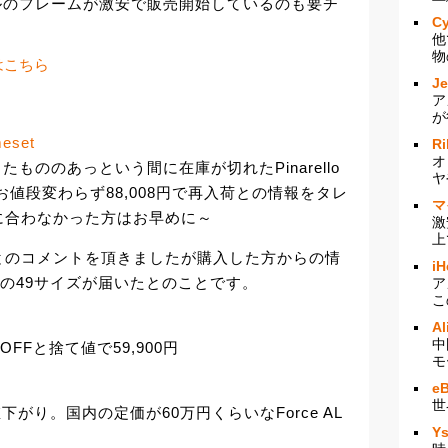
ールのフレームが激安で販売開始しているのも要チ
Cy
他
物
はこちら
J
ア
が
meset
Ri
オ
たもののあっという間に在庫が切れたPinarello
ヤ
ムがお値段変わらず88,008円で再入荷との情報をタレ
マ
に合わなかった方はお早めに～
激
上
とのコメントを頂きましたが購入した方からの情
iH
の49サイズが届いたとのことです。
ア
こ
Al
中
%OFFと捨て値で59,900円
モ
e
世
値下がり。国内の定価が60万円くらいなForce AL
Y
円