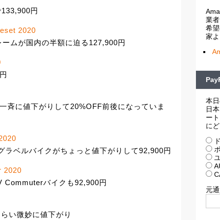
3,900円
Am
業者
希望
meset 2020
家よ
ドフレームが国内の半額に迫る127,900円
A
0
0円
Pa
本日
日から一斉に値下がりして20%OFF前後になっていま
日本
ート
にど
 2020
ド
ポ
dd 2グラベルバイクがちょっと値下がりして92,900円
ユ
A
 2020
C
 Commuterバイクも92,900円
元通
%くらい微妙に値下がり