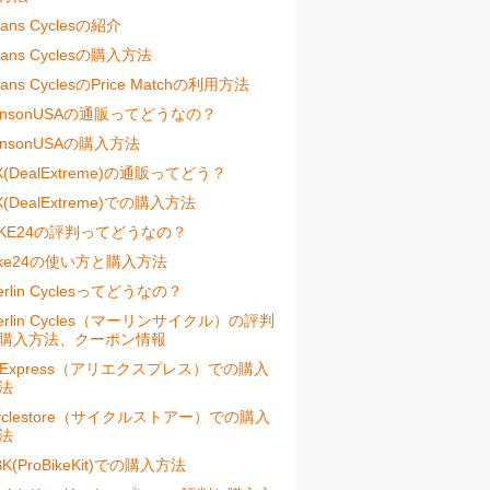
vans Cyclesの紹介
vans Cyclesの購入方法
vans CyclesのPrice Matchの利用方法
ensonUSAの通販ってどうなの？
ensonUSAの購入方法
X(DealExtreme)の通販ってどう？
X(DealExtreme)での購入方法
IKE24の評判ってどうなの？
ike24の使い方と購入方法
erlin Cyclesってどうなの？
erlin Cycles（マーリンサイクル）の評判
購入方法、クーポン情報
liExpress（アリエクスプレス）での購入
法
yclestore（サイクルストアー）での購入
法
BK(ProBikeKit)での購入方法