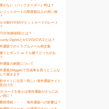
庫がない（バックオーダー）時は？
レジットカードの限度額以上の買い物
？
ルガ銀行VISAデビットカードのレート
？
AT(付加価値税)とは？
ecurity DightsとかCVV2/CVC2とは？
外通販でのトラブルメール例文集
建てとポンド or ドル建てどっちがお
？
外通販の納期について
外通販(Wiggle)で完成車を買うとこんな
じで届きます
欺サイトに注意！怪しい海外通販サイト
見分け方
EX カードを使えば海外通販がさらにお
い得に！
費税増税・・・、海外通販への影響は？
外通販でクーポンが適用できないとき