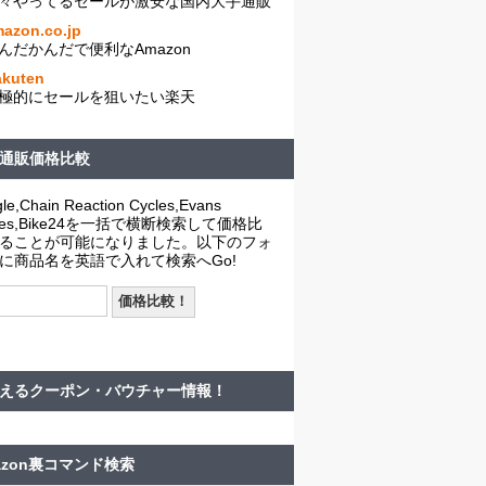
々やってるセールが激安な国内大手通販
azon.co.jp
んだかんだで便利なAmazon
akuten
極的にセールを狙いたい楽天
通販価格比較
le,Chain Reaction Cycles,Evans
cles,Bike24を一括で横断検索して価格比
ることが可能になりました。以下のフォ
に商品名を英語で入れて検索へGo!
えるクーポン・バウチャー情報！
azon裏コマンド検索