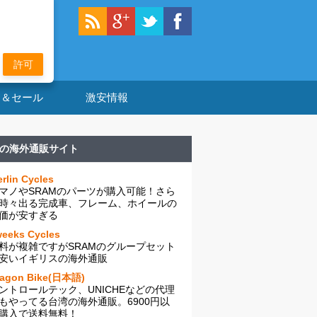
許可
ン＆セール
激安情報
の海外通販サイト
rlin Cycles
マノやSRAMのパーツが購入可能！さら
時々出る完成車、フレーム、ホイールの
価が安すぎる
eeks Cycles
料が複雑ですがSRAMのグループセット
安いイギリスの海外通販
ragon Bike(日本語)
ントロールテック、UNICHEなどの代理
もやってる台湾の海外通販。6900円以
購入で送料無料！