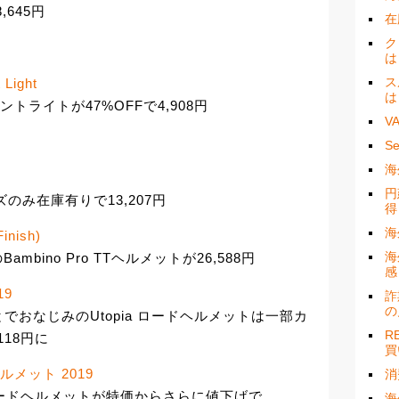
,645円
在
ク
は
ス
 Light
は
50フロントライトが47%OFFで4,908円
V
S
海
円
イズのみ在庫有りで13,207円
得
海
inish)
海
mbino Pro TTヘルメットが26,588円
感
19
詐
の
おなじみのUtopia ロードヘルメットは一部カ
R
18円に
買
ドヘルメット 2019
消
es ロードヘルメットが特価からさらに値下げで
海