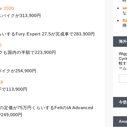
時
am
ke 2020
な
ルサスバイクが313,900円
R
積
Fury Expert 27.5が完成車で283,900円
海外
0
スバイクも国内の半額で223,900円
Wigg
Cy
較す
ーム
バイクが254,900円
18
で113,900円
今使
価が75万円くらいするFeltのIA Advanced
49,000円
Am