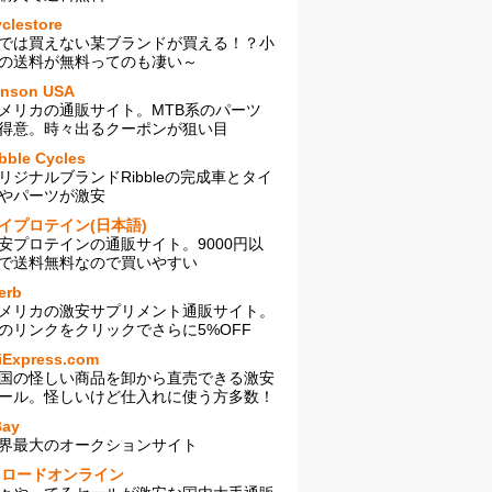
clestore
では買えない某ブランドが買える！？小
の送料が無料ってのも凄い～
enson USA
メリカの通販サイト。MTB系のパーツ
得意。時々出るクーポンが狙い目
bble Cycles
リジナルブランドRibbleの完成車とタイ
やパーツが激安
イプロテイン(日本語)
安プロテインの通販サイト。9000円以
で送料無料なので買いやすい
erb
メリカの激安サプリメント通販サイト。
のリンクをクリックでさらに5%OFF
iExpress.com
国の怪しい商品を卸から直売できる激安
ール。怪しいけど仕入れに使う方多数！
Bay
界最大のオークションサイト
sロードオンライン