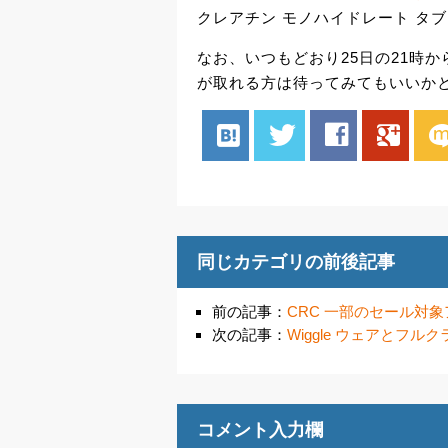
クレアチン モノハイドレート タブレ
なお、いつもどおり25日の21時
が取れる方は待ってみてもいいか
hatenabookmark
twitter
facebook
google
mix
同じカテゴリの前後記事
前の記事：
CRC 一部のセール対象
次の記事：
Wiggle ウェアとフル
コメント入力欄