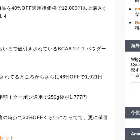
時
を40%OFF適用後価格で12,000円以上購入す
am
な
ます
R
積
海外
いまで値引きされているBCAA 2:1:1 パウダー
Wigg
Cy
較す
ーム
れてるところからさらに46%OFFで1,021円
額！クーポン適用で250g袋が1,777円
今使
格の時点で30%OFFくらいになってて、更に値引
Am
ブレット