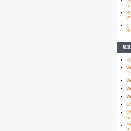
は
円
の
と
由
通販
海
W
ウ
W
W
W
Ch
C
法
C
る