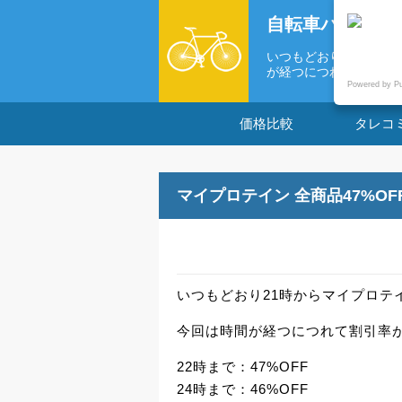
自転車パーツの
いつもどおり21時から
が経つにつれて...
Powered by P
価格比較
タレコ
マイプロテイン 全商品47%O
いつもどおり21時からマイプロテ
今回は時間が経つにつれて割引率
22時まで：47%OFF
24時まで：46%OFF