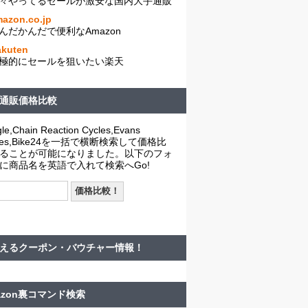
々やってるセールが激安な国内大手通販
azon.co.jp
んだかんだで便利なAmazon
akuten
極的にセールを狙いたい楽天
通販価格比較
le,Chain Reaction Cycles,Evans
cles,Bike24を一括で横断検索して価格比
ることが可能になりました。以下のフォ
に商品名を英語で入れて検索へGo!
えるクーポン・バウチャー情報！
azon裏コマンド検索