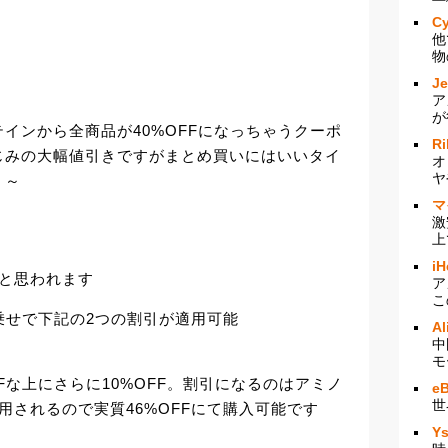
Cy
他
物
J
ア
が
インから全商品が40%OFFになっちゃうクーポ
Ri
じみの大幅値引きですがまとめ買いにはいいタイ
オ
ヤ
く～
マ
激
上
iH
かと思われます
ア
こ
上乗せで下記の2つの割引が適用可能
Al
中
！
モ
Fな上にさらに10%OFF。割引になるのはアミノ
e
世
用されるので実質46%OFFにて購入可能です
Y