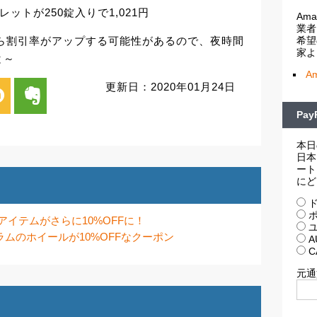
ットが250錠入りで1,021円
Am
業者
から割引率がアップする可能性があるので、夜時間
希望
家よ
と～
A
更新日：2020年01月24日
i
evernote
Pa
本日
日本
ート
にど
ド
ポ
アイテムがさらに10%OFFに！
ユ
クラムのホイールが10%OFFなクーポン
A
C
元通