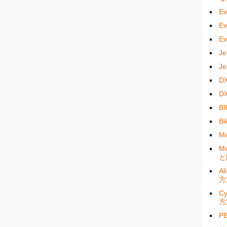
E
E
E
J
J
D
D
B
B
M
M
と
A
方
C
方
P