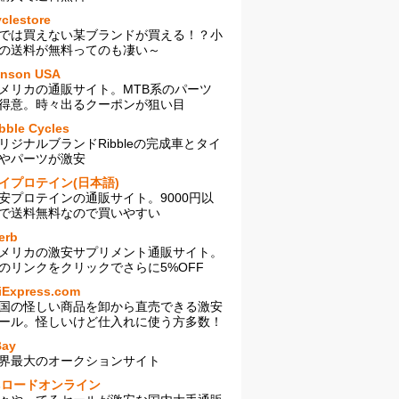
clestore
では買えない某ブランドが買える！？小
の送料が無料ってのも凄い～
enson USA
メリカの通販サイト。MTB系のパーツ
得意。時々出るクーポンが狙い目
bble Cycles
リジナルブランドRibbleの完成車とタイ
やパーツが激安
イプロテイン(日本語)
安プロテインの通販サイト。9000円以
で送料無料なので買いやすい
erb
メリカの激安サプリメント通販サイト。
のリンクをクリックでさらに5%OFF
iExpress.com
国の怪しい商品を卸から直売できる激安
ール。怪しいけど仕入れに使う方多数！
Bay
界最大のオークションサイト
sロードオンライン