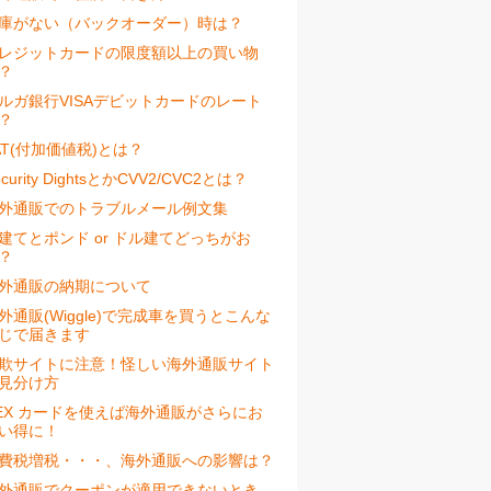
庫がない（バックオーダー）時は？
レジットカードの限度額以上の買い物
？
ルガ銀行VISAデビットカードのレート
？
AT(付加価値税)とは？
ecurity DightsとかCVV2/CVC2とは？
外通販でのトラブルメール例文集
建てとポンド or ドル建てどっちがお
？
外通販の納期について
外通販(Wiggle)で完成車を買うとこんな
じで届きます
欺サイトに注意！怪しい海外通販サイト
見分け方
EX カードを使えば海外通販がさらにお
い得に！
費税増税・・・、海外通販への影響は？
外通販でクーポンが適用できないとき