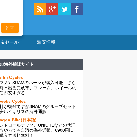
許可
ン＆セール
激安情報
の海外通販サイト
rlin Cycles
マノやSRAMのパーツが購入可能！さら
時々出る完成車、フレーム、ホイールの
価が安すぎる
eeks Cycles
料が複雑ですがSRAMのグループセット
安いイギリスの海外通販
ragon Bike(日本語)
ントロールテック、UNICHEなどの代理
もやってる台湾の海外通販。6900円以
購入で送料無料！