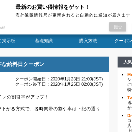
最新のお買い得情報をゲット！
海外通販情報局
海外通販情報局が更新されると自動的に通知が届きます
マイプロテインの割引率がアップ！ 今回は時間
拒否
ush7
ミ掲示板
基礎知識
購入方法
クーポ
人気
FFな給料日クーポン
Me
クーポン開始日：2020年1月23日 21:00(JST)
シ
クーポン終了日：2020年1月25日 02:00(JST)
に
特
インの割引率がアップ！
Tw
送
が
が下がる方式で、各時間帯の割引率は下記の通り
D
コ
店
上