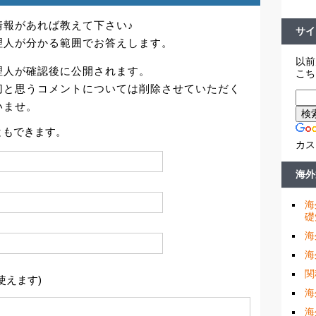
情報があれば教えて下さい♪
サイ
理人が分かる範囲でお答えします。
以前
理人が確認後に公開されます。
こち
切と思うコメントについては削除させていただく
いませ。
ともできます。
カス
海外
海
礎
海
海
関
使えます)
海
海