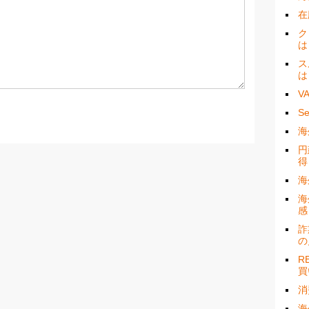
在
ク
は
ス
は
V
S
海
円
得
海
海
感
詐
の
R
買
消
海