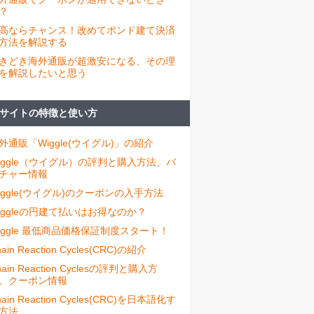
？
高ならチャンス！改めてポンド建て決済
方法を解説する
きどき海外通販が超激安になる、その理
を解説したいと思う
サイトの特徴と使い方
外通販「Wiggle(ウイグル)」の紹介
iggle（ウイグル）の評判と購入方法、バ
チャー情報
iggle(ウイグル)のクーポンの入手方法
iggleの円建て払いはお得なのか？
iggle 最低商品価格保証制度スタート！
ain Reaction Cycles(CRC)の紹介
hain Reaction Cyclesの評判と購入方
、クーポン情報
hain Reaction Cycles(CRC)を日本語化す
方法