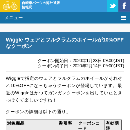
自転車パーツの海外通販
情報局
メニュー
価格比較
Wiggle ウェアとフルクラムのホイールが10%OFF
タレコミ掲示板
なクーポン
基礎知識
クーポン開始日：2020年1月23日 09:00(JST)
クーポン終了日：2020年2月14日 09:00(JST)
購入方法
Wiggleで指定のウェアとフルクラムのホイールがそれぞ
れ10%OFFになっちゃうクーポンが登場しています。最
クーポン＆セール
近のWiggleはかつてガンガンクーポンを出していたとき
っぽくて楽しいですね！
激安情報
クーポンの詳細は以下の通り。
対象商品
割引率
クーポンコ
有効期
ード
限