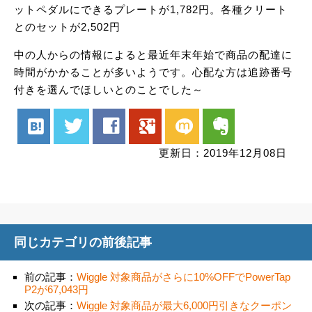
ットペダルにできるプレートが1,782円。各種クリート
とのセットが2,502円
中の人からの情報によると最近年末年始で商品の配達に
時間がかかることが多いようです。心配な方は追跡番号
付きを選んでほしいとのことでした～
hatenabookmark
twitter
facebook
google
mixi
evernote
更新日：2019年12月08日
同じカテゴリの前後記事
前の記事：
Wiggle 対象商品がさらに10%OFFでPowerTap
P2が67,043円
次の記事：
Wiggle 対象商品が最大6,000円引きなクーポン