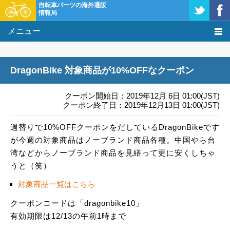
自転車パーツの海外通販
情報局
メニュー
価格比較
DragonBike 対象商品が10%OFFなクーポン
タレコミ掲示板
クーポン開始日：2019年12月 6日 01:00(JST)
基礎知識
クーポン終了日：2019年12月13日 01:00(JST)
週替りで10%OFFクーポンをだしているDragonBikeです
購入方法
が今週の対象商品はノーブランド商品各種。中国やら台
クーポン＆セール
湾などからノーブランド商品を見繕って更に安くしちゃ
うと（笑）
激安情報
対象商品一覧はこちら
クーポンコードは「dragonbike10」
有効期限は12/13の午前1時まで