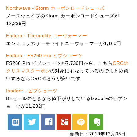
Northwave - Storm カーボンロードシューズ
ノースウェイブのStorm カーボンロードシューズが
12,236円
Endura - Thermolite ニーウォーマー
エンデュラのサーモライトニーウォーマーが1,169円
Endura - FS260 Pro ビブショーツ
FS260 Pro ビブショーツが7,736円から。こちら
CRCの
クリスマスクーポン
の対象にもなっているのでまとめ買
いするならCRCのほうが安いです
Isadore - ビブショーツ
BFセールのときから値下がりしているIsadoreのビブシ
ョーツが11,232円
hatenabookmark
twitter
facebook
google
mixi
evernote
更新日：2019年12月06日