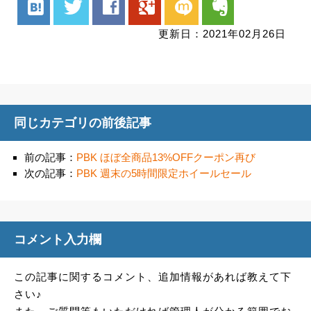
hatenabookmark
twitter
facebook
google
mixi
evernote
更新日：2021年02月26日
同じカテゴリの前後記事
前の記事：
PBK ほぼ全商品13%OFFクーポン再び
次の記事：
PBK 週末の5時間限定ホイールセール
コメント入力欄
この記事に関するコメント、追加情報があれば教えて下
さい♪