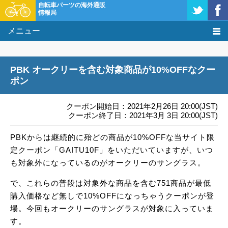
自転車パーツの海外通販
情報局
メニュー
価格比較
PBK オークリーを含む対象商品が10%OFFなクー
タレコミ掲示板
ポン
基礎知識
クーポン開始日：2021年2月26日 20:00(JST)
クーポン終了日：2021年3月 3日 20:00(JST)
購入方法
PBKからは継続的に殆どの商品が10%OFFな当サイト限
定クーポン「GAITU10F」をいただいていますが、いつ
クーポン＆セール
も対象外になっているのがオークリーのサングラス。
激安情報
で、これらの普段は対象外な商品を含む751商品が最低
購入価格など無しで10%OFFになっちゃうクーポンが登
場。今回もオークリーのサングラスが対象に入っていま
す。