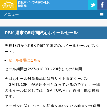
自転車パーツの海外通販
情報局
メニュー
価格比較
PBK 週末の5時間限定ホイールセール
タレコミ掲示板
先程18時からPBKで5時間限定のホイールセールがスタ
基礎知識
ート。
購入方法
セール会場はこちら
セール期間は2/27の18:00～23時までの5時間
クーポン＆セール
今回もセール対象商品には当サイト限定クーポン
激安情報
「GAITU10F」が適用不可となっているのですが、一部
のホイールに関しては「GAITUWF」が適用可能な模様
です。
クーポンに関してはこの記事を書いている時点では適用